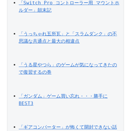
「Switch Pro コントローラー用 マウントホ
ルダー」顛末記
「うっちゃれ五所瓦」と「スラムダンク」の不
思議な共通点と最大の相違点
「うる星やつら」のゲームが気になってきたの
で復習するの巻
「ガンダム」ゲーム買い忘れ・・・勝手に
BEST3
「ギアコンバーター」が怖くて開封できない話