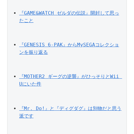
『GAME&WATCH ゼルダの伝説』開封して思っ
たこと
『GENESIS 6-PAK』からMySEGAコレクショ
ンを振り返る
『MOTHER2 ギーグの逆襲』がひっそりとWii 
Uにいた件
『Mr. Do!』と『ディグダグ』は別物だと思う
派です