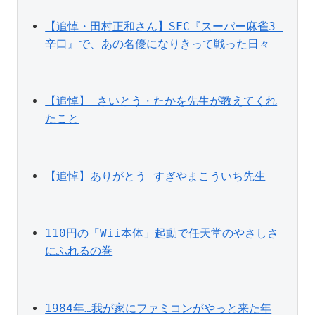
【追悼・田村正和さん】SFC『スーパー麻雀3 
辛口』で、あの名優になりきって戦った日々
【追悼】 さいとう・たかを先生が教えてくれ
たこと
【追悼】ありがとう すぎやまこういち先生
110円の「Wii本体」起動で任天堂のやさしさ
にふれるの巻
1984年…我が家にファミコンがやっと来た年