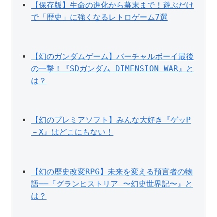
【保存版】生命の進化から幕末まで！遊ぶだけ
で「歴史」に強くなるレトロゲーム7選
【幻のガンダムゲーム】バーチャルボーイ最後
の一撃！『SDガンダム DIMENSION WAR』と
は？
【幻のプレミアソフト】みんな大好き『ゲッP
－X』はどこにもない！
【幻の歴史改変RPG】未来を変える預言者の物
語──『グランヒストリア 〜幻史世界記〜』と
は？