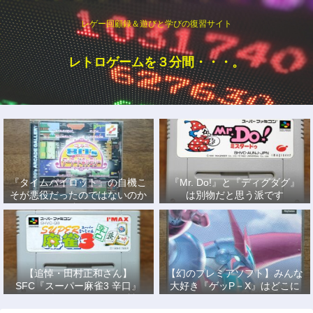
レゲー回顧録＆遊びと学びの復習サイト
レトロゲームを３分間・・・。
『タイムパイロット』の自機こ
『Mr. Do!』と『ディグダグ』
そが悪役だったのではないのか
は別物だと思う派です
説
【追悼・田村正和さん】
【幻のプレミアソフト】みんな
SFC『スーパー麻雀3 辛口』
大好き『ゲッP－X』はどこに
で、あの名優になりきって戦っ
もない！
た日々