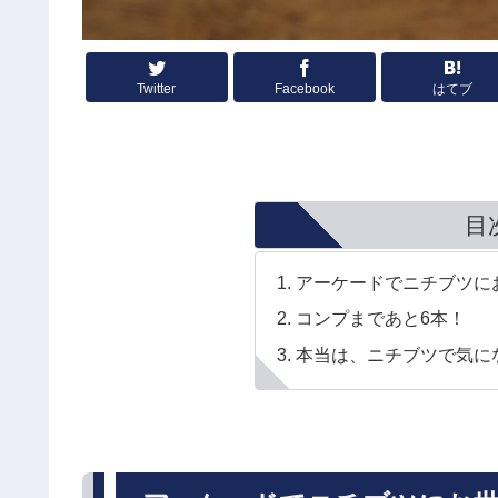
Twitter
Facebook
はてブ
目
アーケードでニチブツに
コンプまであと6本！
本当は、ニチブツで気に