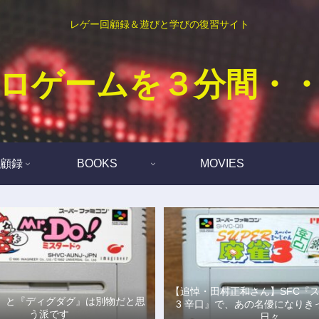
レゲー回顧録＆遊びと学びの復習サイト
ロゲームを３分間・
顧録
BOOKS
MOVIES
【追悼・田村正和さん】SFC『
Do!』と『ディグダグ』は別物だと思
3 辛口』で、あの名優になりき
う派です
日々