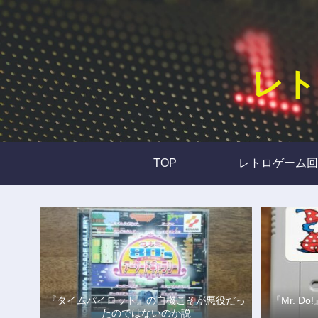
レト
TOP
レトロゲーム回
『タイムパイロット』の自機こそが悪役だっ
『Mr. 
たのではないのか説