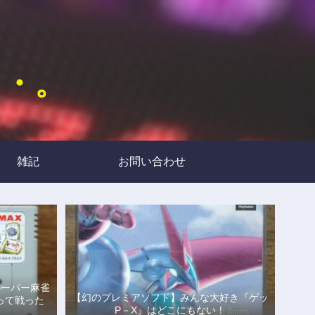
・・。
雑記
お問い合わせ
スーパー麻雀
【幻のプレミアソフト】みんな大好き『ゲッ
って戦った
P－X』はどこにもない！