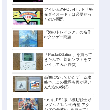
アイレムのFCカセット「発
光ダイオード」は必要だっ
たのか問題
『港のトレイジア』の名作
orクソゲー問題
「PocketStation」を買って
きたんで、対応ソフトをプ
レイしてみた件(2)
高額になっていたゲーム攻
略本…この世界も奥が深い
んだなの巻(2)
ついにPS2版『機動戦士ガ
ンダム ギレンの野望 アク
シズの脅威V』を買ってし