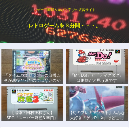
レゲー回顧録＆遊びと学びの復習サイト
レトロゲームを３分間・・・。
『タイムパイロット』の自機こ
『Mr. Do!』と『ディグダグ』
そが悪役だったのではないのか
は別物だと思う派です
説
【追悼・田村正和さん】
【幻のプレミアソフト】みんな
SFC『スーパー麻雀3 辛口』
大好き『ゲッP－X』はどこに
で、あの名優になりきって戦っ
もない！
た日々