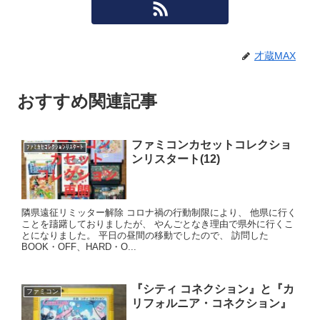
才蔵MAX
おすすめ関連記事
ファミコンカセットコレクショ
ﾌｧﾐｶｾｺﾚｸｼｮﾝﾘｽﾀｰﾄ
ンリスタート(12)
隣県遠征リミッター解除 コロナ禍の行動制限により、 他県に行く
ことを躊躇しておりましたが、 やんごとなき理由で県外に行くこ
とになりました。 平日の昼間の移動でしたので、 訪問した
BOOK・OFF、HARD・O...
『シティ コネクション』と『カ
ファミコン
リフォルニア・コネクション』