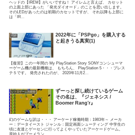
ヘッドの【IREM】がいいですね！ アイレムと言えば、 カセット
の上面上部にあった 「発光ダイオード」のことを思い出します。
そのLEDがあったのは初期のカセットですが、 それ以降も上部に
は「IR...
2022年に「PSPgo」を購入する
PSP
と起きうる真実(1)
【復習】この一年間の My PlayStation Story SONYコンシューマ
ーゲーム機の最新機種は、 もちろん、 PlayStation 5・・・プレス
テ５です。 発売されたのが、 2020年11月2...
ずーっと探し続けているゲーム
レトロゲーム回顧録
その名は、『ジェネシス /
Boomer Rang’r』
幻のゲームな訳は・・・ アーケード稼働時期：1983年～ メーカ
ー：データイースト ジャンル：固定画面シューティング 中学生の
頃に友達とゲーセンに行ってよくやっていたアーケードゲーム。
原始人がブーメラン...