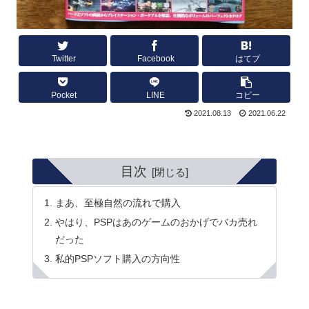
Twitter
Facebook
はてブ
Pocket
LINE
コピー
2021.08.13
2021.06.22
目次
まあ、至極自然の流れで購入
やはり、PSPはあのゲームのおかげでバカ売れ
だった
私的PSPソフト購入の方向性