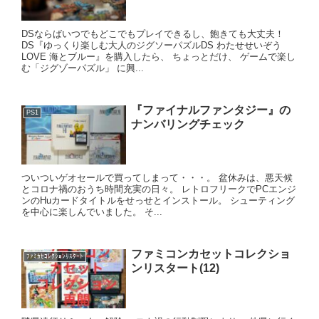
DSならばいつでもどこでもプレイできるし、飽きても大丈夫！
DS『ゆっくり楽しむ大人のジグソーパズルDS わたせせいぞう
LOVE 海とブルー』を購入したら、 ちょっとだけ、 ゲームで楽し
む「ジグゾーパズル」 に興...
『ファイナルファンタジー』の
PS1
ナンバリングチェック
ついついゲオセールで買ってしまって・・・。 盆休みは、悪天候
とコロナ禍のおうち時間充実の日々。 レトロフリークでPCエンジ
ンのHuカードタイトルをせっせとインストール。 シューティング
を中心に楽しんでいました。 そ...
ファミコンカセットコレクショ
ﾌｧﾐｶｾｺﾚｸｼｮﾝﾘｽﾀｰﾄ
ンリスタート(12)