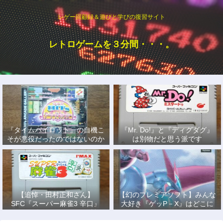
レゲー回顧録＆遊びと学びの復習サイト
レトロゲームを３分間・・・。
『タイムパイロット』の自機こ
『Mr. Do!』と『ディグダグ』
そが悪役だったのではないのか
は別物だと思う派です
説
【追悼・田村正和さん】
【幻のプレミアソフト】みんな
SFC『スーパー麻雀3 辛口』
大好き『ゲッP－X』はどこに
で、あの名優になりきって戦っ
もない！
た日々