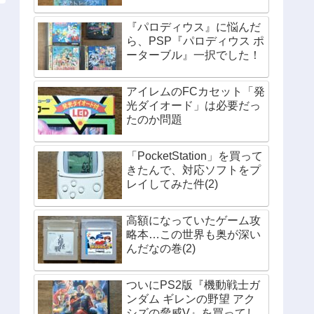
『パロディウス』に悩んだ
ら、PSP『パロディウス ポ
ーターブル』一択でした！
アイレムのFCカセット「発
光ダイオード」は必要だっ
たのか問題
「PocketStation」を買って
きたんで、対応ソフトをプ
レイしてみた件(2)
高額になっていたゲーム攻
略本…この世界も奥が深い
んだなの巻(2)
ついにPS2版『機動戦士ガ
ンダム ギレンの野望 アク
シズの脅威V』を買ってし