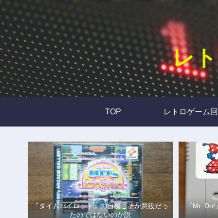
レト
TOP
レトロゲーム回
『タイムパイロット』の自機こそが悪役だっ
『Mr. 
たのではないのか説