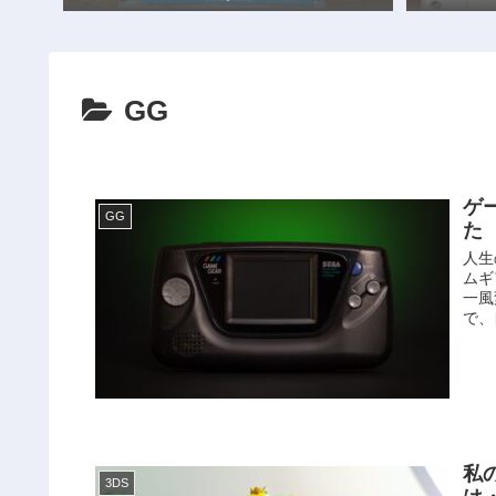
GG
ゲ
GG
た
人生
ムギ
一風
で、
私
3DS