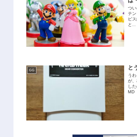
は
つい
テン
ビス
と...
と
GG
うわ
が、
した
MD