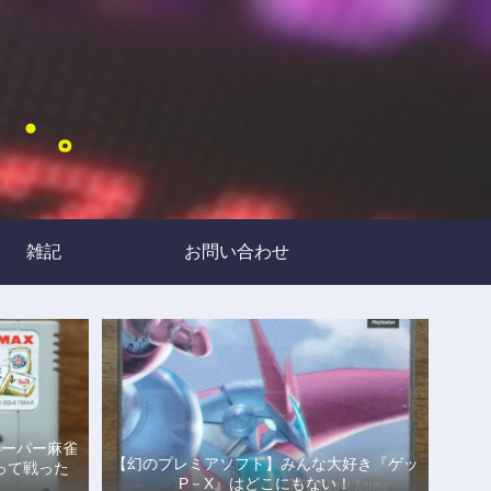
・・。
雑記
お問い合わせ
スーパー麻雀
【幻のプレミアソフト】みんな大好き『ゲッ
って戦った
P－X』はどこにもない！