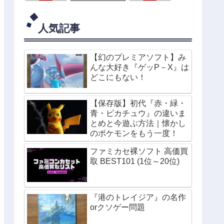
人気記事
【幻のプレミアソフト】み
んな大好き『ゲッP－X』は
どこにもない！
【保存版】初代『赤・緑・
青・ピカチュウ』の違いま
とめと今遊ぶ方法｜懐かし
のポケモンをもう一度！
ファミカセ裸ソフト 高価買
取 BEST101 (1位～20位)
『港のトレイジア』の名作
orクソゲー問題