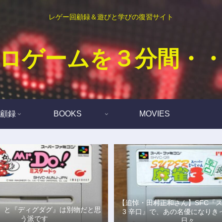
レゲー回顧録＆遊びと学びの復習サイト
ロゲームを３分間・
顧録
BOOKS
MOVIES
【追悼・田村正和さん】SFC『
Do!』と『ディグダグ』は別物だと思
3 辛口』で、あの名優になりき
う派です
日々