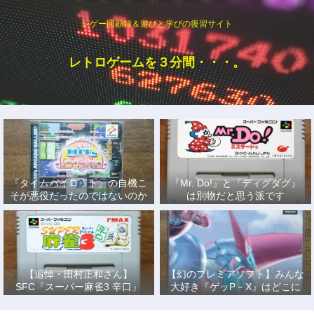
レゲー回顧録＆遊びと学びの復習サイト
レトロゲームを３分間・・・。
『タイムパイロット』の自機こ
『Mr. Do!』と『ディグダグ』
そが悪役だったのではないのか
は別物だと思う派です
説
【追悼・田村正和さん】
【幻のプレミアソフト】みんな
SFC『スーパー麻雀3 辛口』
大好き『ゲッP－X』はどこに
で、あの名優になりきって戦っ
もない！
た日々