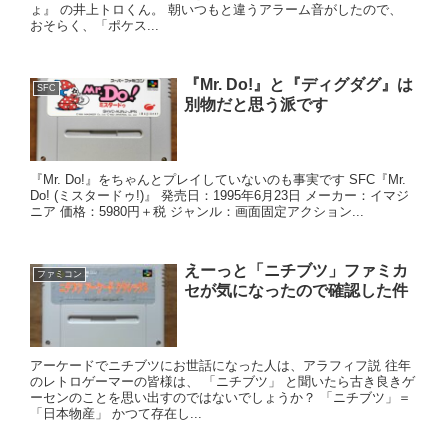
ょ』 の井上トロくん。 朝いつもと違うアラーム音がしたので、
おそらく、「ポケス...
『Mr. Do!』と『ディグダグ』は
SFC
別物だと思う派です
『Mr. Do!』をちゃんとプレイしていないのも事実です SFC『Mr.
Do! (ミスタードゥ!)』 発売日：1995年6月23日 メーカー：イマジ
ニア 価格：5980円＋税 ジャンル：画面固定アクション...
えーっと「ニチブツ」ファミカ
ファミコン
セが気になったので確認した件
アーケードでニチブツにお世話になった人は、アラフィフ説 往年
のレトロゲーマーの皆様は、 「ニチブツ」 と聞いたら古き良きゲ
ーセンのことを思い出すのではないでしょうか？ 「ニチブツ」＝
「日本物産」 かつて存在し...