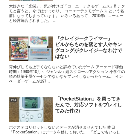
大好きな「光栄」、気が付けば「コーエーテクモゲームス」⁉ テク
モと言うと、今ではすっかり、 コーエーテクモゲームス という名
前になってしまっています。 いろいろあって、2010年にコーエー
と経営統合されました。 ...
『クレイジークライマー』
SFC
ビルからものを落とす人やキン
グコングがクレイジーなわけで
はない
背伸びしても上手くならないと諦めていたゲーム アーケード稼働
時期：1980年10月～ ジャンル：縦スクロールアクション 小学生の
頃の駄菓子屋ゲーセンでなかなかプレイしなかったゲーム。 イン
ベーダーゲームが197...
「PocketStation」を買ってき
PS1
たんで、対応ソフトをプレイし
てみた件(2)
ポケステはリセットしないとデータが消せませんでした 昨日
「PocketStation」にデータを移しておいた、 『どこでもいっし