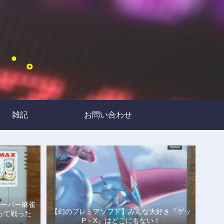
・・。
雑記
お問い合わせ
スーパー麻雀
【幻のプレミアソフト】みんな大好き『ゲッ
って戦った
P－X』はどこにもない！