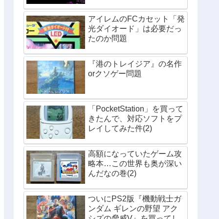
アイレムのFCカセット「発
光ダイオード」は必要だっ
たのか問題
『港のトレイジア』の名作
orクソゲー問題
「PocketStation」を買って
きたんで、対応ソフトをプ
レイしてみた件(2)
高額になっていたゲーム攻
略本…この世界も奥が深い
んだなの巻(2)
ついにPS2版『機動戦士ガ
ンダム ギレンの野望 アク
シズの脅威V』を買ってし