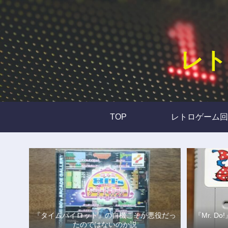
レト
TOP
レトロゲーム回
『タイムパイロット』の自機こそが悪役だっ
『Mr. 
たのではないのか説