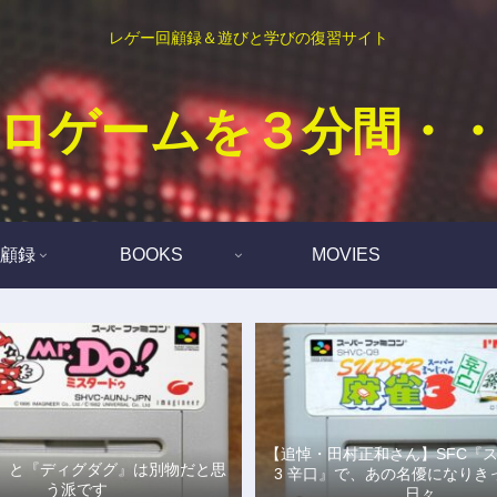
レゲー回顧録＆遊びと学びの復習サイト
ロゲームを３分間・
顧録
BOOKS
MOVIES
【追悼・田村正和さん】SFC『
Do!』と『ディグダグ』は別物だと思
3 辛口』で、あの名優になりき
う派です
日々