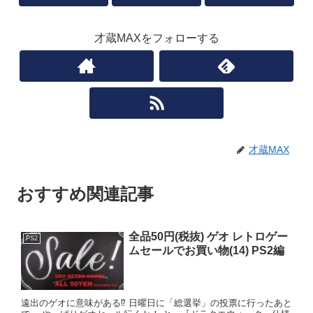
才蔵MAXをフォローする
才蔵MAX
おすすめ関連記事
全品50円(税抜) ゲオ レトロゲー
PS2
ムセールでお買い物(14) PS2編
遠出のゲオに意味がある⁉ 日曜日に「総選挙」の投票に行ったあと