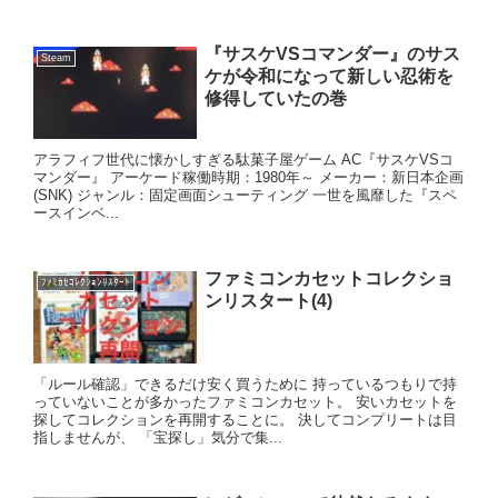
『サスケVSコマンダー』のサス
Steam
ケが令和になって新しい忍術を
修得していたの巻
アラフィフ世代に懐かしすぎる駄菓子屋ゲーム AC『サスケVSコ
マンダー』 アーケード稼働時期：1980年～ メーカー：新日本企画
(SNK) ジャンル：固定画面シューティング 一世を風靡した『スペ
ースインベ...
ファミコンカセットコレクショ
ﾌｧﾐｶｾｺﾚｸｼｮﾝﾘｽﾀｰﾄ
ンリスタート(4)
「ルール確認」できるだけ安く買うために 持っているつもりで持
っていないことが多かったファミコンカセット。 安いカセットを
探してコレクションを再開することに。 決してコンプリートは目
指しませんが、 「宝探し」気分で集...