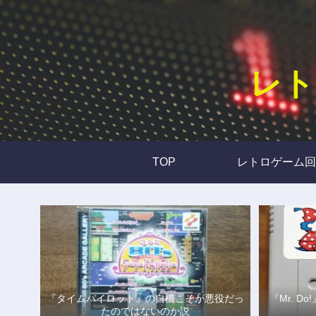
レト
TOP
レトロゲーム回
『タイムパイロット』の自機こそが悪役だっ
『Mr. 
たのではないのか説