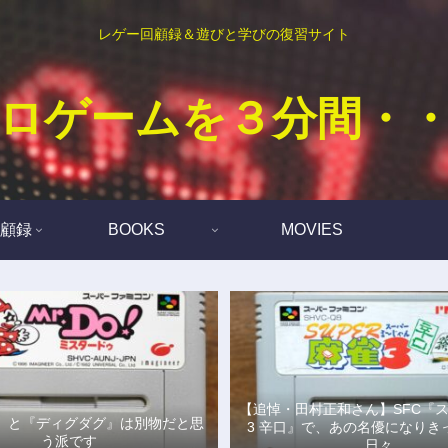
レゲー回顧録＆遊びと学びの復習サイト
ロゲームを３分間・
顧録
BOOKS
MOVIES
【追悼・田村正和さん】SFC『
Do!』と『ディグダグ』は別物だと思
3 辛口』で、あの名優になりき
う派です
日々