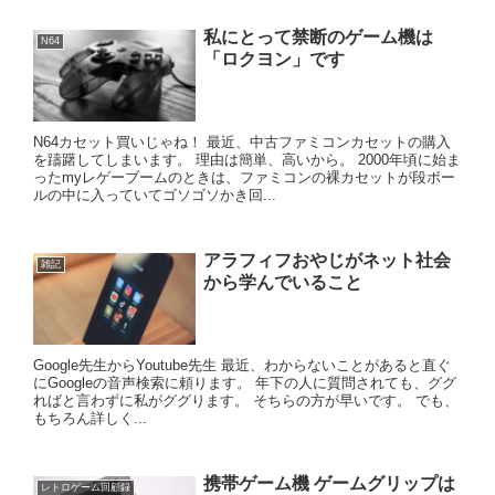
私にとって禁断のゲーム機は
N64
「ロクヨン」です
N64カセット買いじゃね！ 最近、中古ファミコンカセットの購入
を躊躇してしまいます。 理由は簡単、高いから。 2000年頃に始ま
ったmyレゲーブームのときは、ファミコンの裸カセットが段ボー
ルの中に入っていてゴソゴソかき回...
アラフィフおやじがネット社会
雑記
から学んでいること
Google先生からYoutube先生 最近、わからないことがあると直ぐ
にGoogleの音声検索に頼ります。 年下の人に質問されても、ググ
ればと言わずに私がググります。 そちらの方が早いです。 でも、
もちろん詳しく...
携帯ゲーム機 ゲームグリップは
レトロゲーム回顧録