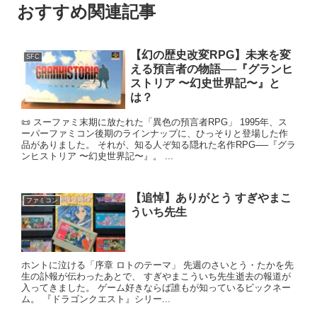
おすすめ関連記事
【幻の歴史改変RPG】未来を変
SFC
える預言者の物語──『グランヒ
ストリア 〜幻史世界記〜』と
は？
📜 スーファミ末期に放たれた「異色の預言者RPG」 1995年、ス
ーパーファミコン後期のラインナップに、ひっそりと登場した作
品がありました。 それが、知る人ぞ知る隠れた名作RPG──『グラ
ンヒストリア 〜幻史世界記〜』。 ...
【追悼】ありがとう すぎやまこ
ファミコン
ういち先生
ホントに泣ける「序章 ロトのテーマ」 先週のさいとう・たかを先
生の訃報が伝わったあとで、 すぎやまこういち先生逝去の報道が
入ってきました。 ゲーム好きならば誰もが知っているビックネー
ム。 『ドラゴンクエスト』シリー...