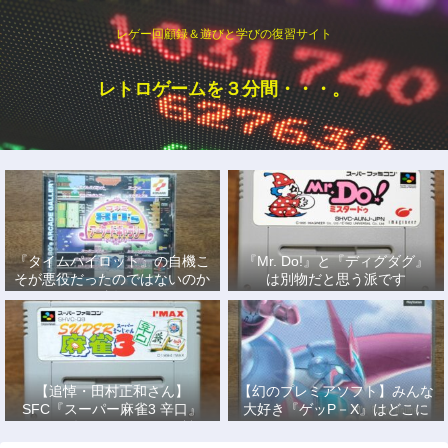
レゲー回顧録＆遊びと学びの復習サイト
レトロゲームを３分間・・・。
『タイムパイロット』の自機こ
『Mr. Do!』と『ディグダグ』
そが悪役だったのではないのか
は別物だと思う派です
説
【追悼・田村正和さん】
【幻のプレミアソフト】みんな
SFC『スーパー麻雀3 辛口』
大好き『ゲッP－X』はどこに
で、あの名優になりきって戦っ
もない！
た日々