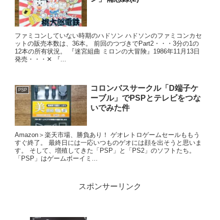
ファミコンしていない時期のハドソン ハドソンのファミコンカセ
ットの販売本数は、36本。 前回のつづきでPart2・・・3分の1の
12本の所有状況。 『迷宮組曲 ミロンの大冒険』1986年11月13日
発売・・・✕ 『...
コロンバスサークル「D端子ケ
PSP
ーブル」でPSPとテレビをつな
いでみた件
Amazon＞楽天市場、勝負あり！ ゲオレトロゲームセールももう
すぐ終了。 最終日には一応いつものゲオには顔を出そうと思いま
す。 そして、増殖してきた「PSP」と「PS2」のソフトたち。
「PSP」はゲームボーイミ...
スポンサーリンク