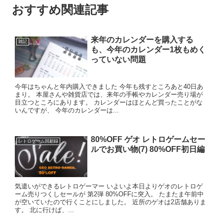
おすすめ関連記事
来年のカレンダーを購入する
雑記
も、今年のカレンダー1枚もめく
っていない問題
今年はちゃんと年内購入できました 今年も残すところあと40日あ
まり。 本屋さんや雑貨店では、来年の手帳やカレンダー売り場が
目立つところにあります。 カレンダーはほとんど買ったことがな
いんですが、 今年のカレンダーは...
80%OFF ゲオ レトロゲームセー
レトロゲーム回顧録
ルでお買い物(7) 80%OFF初日編
気遣いができるレトロゲーマー いよいよ本日よりゲオのレトロゲ
ーム売りつくしセールが 第2弾 80%OFFに突入。 たまたま午前中
が空いていたので行くことにしました。 近所のゲオは2店舗ありま
す。 北に行けば、...