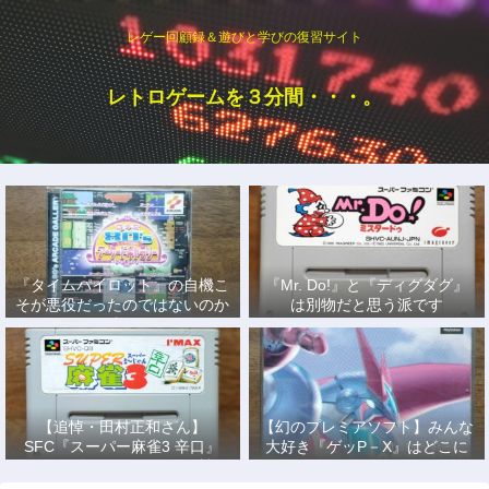
レゲー回顧録＆遊びと学びの復習サイト
レトロゲームを３分間・・・。
『タイムパイロット』の自機こ
『Mr. Do!』と『ディグダグ』
そが悪役だったのではないのか
は別物だと思う派です
説
【追悼・田村正和さん】
【幻のプレミアソフト】みんな
SFC『スーパー麻雀3 辛口』
大好き『ゲッP－X』はどこに
で、あの名優になりきって戦っ
もない！
た日々