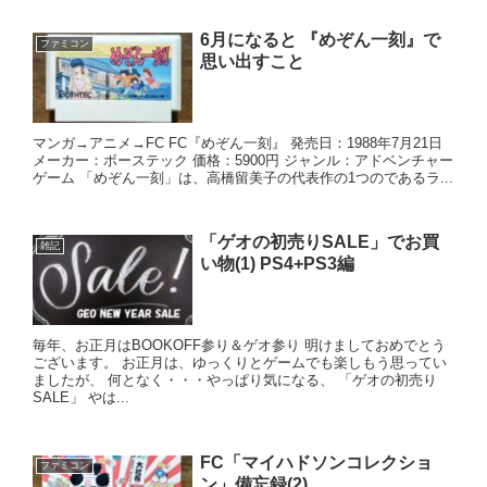
6月になると 『めぞん一刻』で
ファミコン
思い出すこと
マンガ→アニメ→FC FC『めぞん一刻』 発売日：1988年7月21日
メーカー：ボーステック 価格：5900円 ジャンル：アドベンチャー
ゲーム 「めぞん一刻」は、高橋留美子の代表作の1つのであるラ...
「ゲオの初売りSALE」でお買
雑記
い物(1) PS4+PS3編
毎年、お正月はBOOKOFF参り＆ゲオ参り 明けましておめでとう
ございます。 お正月は、ゆっくりとゲームでも楽しもう思ってい
ましたが、 何となく・・・やっぱり気になる、 「ゲオの初売り
SALE」 やは...
FC「マイハドソンコレクショ
ファミコン
ン」備忘録(2)