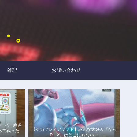
・・。
雑記
お問い合わせ
スーパー麻雀
【幻のプレミアソフト】みんな大好き『ゲッ
って戦った
P－X』はどこにもない！