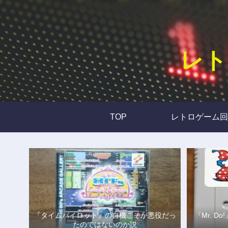
レト
TOP
レトロゲーム回
『タイムパイロット』の自機こそが悪役だっ
『Mr. 
たのではないのか説