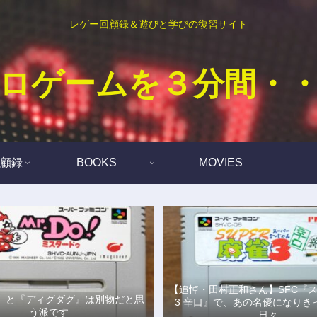
レゲー回顧録＆遊びと学びの復習サイト
ロゲームを３分間・
顧録
BOOKS
MOVIES
【追悼・田村正和さん】SFC『
Do!』と『ディグダグ』は別物だと思
3 辛口』で、あの名優になりき
う派です
日々