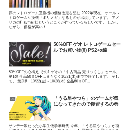
夢のレトロゲーム互換機の価格改定を望む 2022年現在、オールレ
トロゲーム互換機「ポリメガ」なるものが出現しています。 アメ
リカのPlaymaji社というところが作っているらしいです。 しかし
ながら、価格が高い！...
50%OFF ゲオ レトロゲームセー
PS2
ルでお買い物(6) PS2+α編
80%OFFの心構え その1 ゲオの「中古商品 売りつくし」セール。
第1弾 全品50％OFFはまもなく10/21(木)までで終了します。 そし
て、 第2弾 10/22(金)～10/28(木) 全品80％OF...
「うる星やつら」のゲームが気
DS
になってきたので復習するの巻
サンデー派だった小学生低学年時代 今年、「うる星やつら」が復