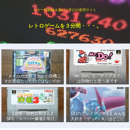
レゲー回顧録＆遊びと学びの復習サイト
レトロゲームを３分間・・・。
『タイムパイロット』の自機こ
『Mr. Do!』と『ディグダグ』
そが悪役だったのではないのか
は別物だと思う派です
説
【追悼・田村正和さん】
【幻のプレミアソフト】みんな
SFC『スーパー麻雀3 辛口』
大好き『ゲッP－X』はどこに
で、あの名優になりきって戦っ
もない！
た日々