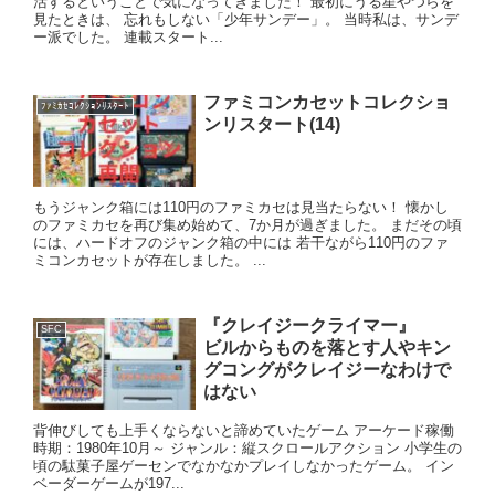
活するということで気になってきました！ 最初にうる星やつらを
見たときは、 忘れもしない「少年サンデー」。 当時私は、サンデ
ー派でした。 連載スタート...
ファミコンカセットコレクショ
ﾌｧﾐｶｾｺﾚｸｼｮﾝﾘｽﾀｰﾄ
ンリスタート(14)
もうジャンク箱には110円のファミカセは見当たらない！ 懐かし
のファミカセを再び集め始めて、7か月が過ぎました。 まだその頃
には、ハードオフのジャンク箱の中には 若干ながら110円のファ
ミコンカセットが存在しました。 ...
『クレイジークライマー』
SFC
ビルからものを落とす人やキン
グコングがクレイジーなわけで
はない
背伸びしても上手くならないと諦めていたゲーム アーケード稼働
時期：1980年10月～ ジャンル：縦スクロールアクション 小学生の
頃の駄菓子屋ゲーセンでなかなかプレイしなかったゲーム。 イン
ベーダーゲームが197...