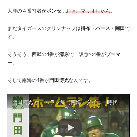
大洋の４番打者が
ポンセ
…
おぉ、マリオじゃん
。
まだタイガースのクリンナップは
掛布・バース・岡田
で
す。
そうそう、西武の4番が
清原
で、阪急の4番が
ブーマ
ー
、
そして南海の4番が
門田
博光
なんです。
門田博光 ホームラン集（南海・ダイエー時代）応援歌付き