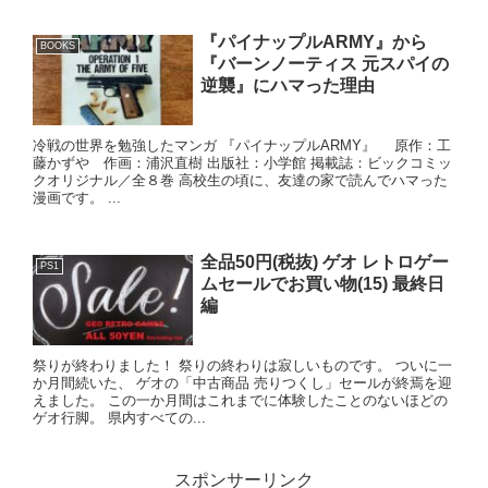
『パイナップルARMY』から
BOOKS
『バーンノーティス 元スパイの
逆襲』にハマった理由
冷戦の世界を勉強したマンガ 『パイナップルARMY』 原作：工
藤かずや 作画：浦沢直樹 出版社：小学館 掲載誌：ビックコミッ
クオリジナル／全８巻 高校生の頃に、友達の家で読んでハマった
漫画です。 ...
全品50円(税抜) ゲオ レトロゲー
PS1
ムセールでお買い物(15) 最終日
編
祭りが終わりました！ 祭りの終わりは寂しいものです。 ついに一
か月間続いた、 ゲオの「中古商品 売りつくし」セールが終焉を迎
えました。 この一か月間はこれまでに体験したことのないほどの
ゲオ行脚。 県内すべての...
スポンサーリンク