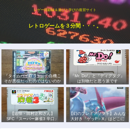
レゲー回顧録＆遊びと学びの復習サイト
レトロゲームを３分間・・・。
『タイムパイロット』の自機こ
『Mr. Do!』と『ディグダグ』
そが悪役だったのではないのか
は別物だと思う派です
説
【追悼・田村正和さん】
【幻のプレミアソフト】みんな
SFC『スーパー麻雀3 辛口』
大好き『ゲッP－X』はどこに
で、あの名優になりきって戦っ
もない！
た日々