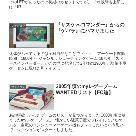
そのLEDがあったのは初期のカセットですが、 それ以降も上部に
は「IR...
『サスケvsコマンダー』からの
ファミコン
『ゲバラ』にハマりました
死体がふってくるのは至極自然なことで・・・、 アーケード稼働
時期：1980年～ ジャンル：シューティングゲーム 1978年『スペ
ースインベーダー』がこの世に登場して2年後の1980年、駄菓子屋
ゲーセンに現れた和テイス...
2005年頃のmyレゲーブーム
ファミコン
WANTEDリスト【FC編】
あの頃欲しかったゲームのリストが見つかりました 2000年頃に始
まったmyレゲーブーム。 懐かしい駄菓子屋でプレイしていたゲー
ムを、自宅のコンシューマーゲーム機もプレイしたいという思い
でコレクションがスタートしました。 ...