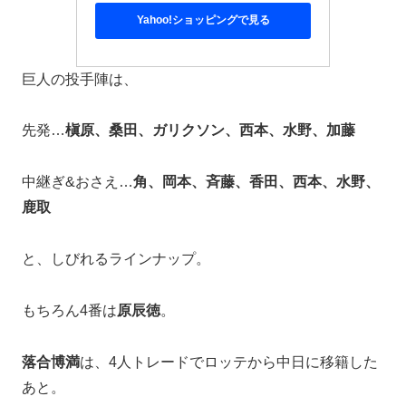
Yahoo!ショッピングで見る
巨人の投手陣は、
先発…
槇原、桑田、ガリクソン、西本、水野、加藤
中継ぎ&おさえ…
角、岡本、斉藤、香田、西本、水野、
鹿取
と、しびれるラインナップ。
もちろん4番は
原辰徳
。
落合博満
は、4人トレードでロッテから中日に移籍した
あと。