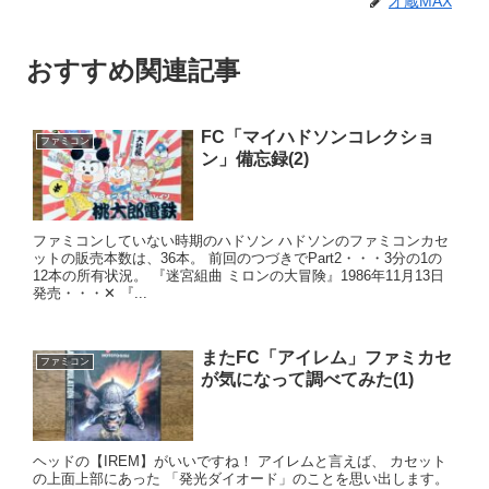
才蔵MAX
おすすめ関連記事
FC「マイハドソンコレクショ
ファミコン
ン」備忘録(2)
ファミコンしていない時期のハドソン ハドソンのファミコンカセ
ットの販売本数は、36本。 前回のつづきでPart2・・・3分の1の
12本の所有状況。 『迷宮組曲 ミロンの大冒険』1986年11月13日
発売・・・✕ 『...
またFC「アイレム」ファミカセ
ファミコン
が気になって調べてみた(1)
ヘッドの【IREM】がいいですね！ アイレムと言えば、 カセット
の上面上部にあった 「発光ダイオード」のことを思い出します。