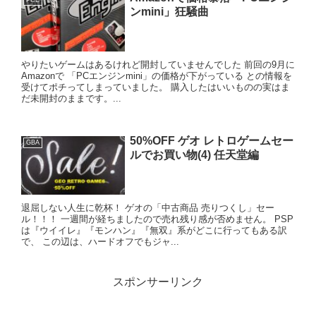
PCE
ンmini」狂騒曲
やりたいゲームはあるけれど開封していませんでした 前回の9月に
Amazonで 「PCエンジンmini」の価格が下がっている との情報を
受けてポチってしまっていました。 購入したはいいものの実はま
だ未開封のままです。...
50%OFF ゲオ レトロゲームセー
GBA
ルでお買い物(4) 任天堂編
退屈しない人生に乾杯！ ゲオの「中古商品 売りつくし」セー
ル！！！ 一週間が経ちましたので売れ残り感が否めません。 PSP
は『ウイイレ』『モンハン』『無双』系がどこに行ってもある訳
で、 この辺は、ハードオフでもジャ...
スポンサーリンク