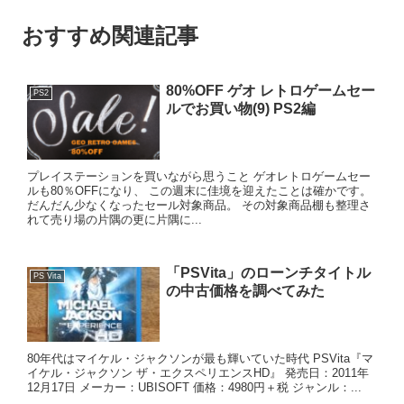
おすすめ関連記事
80%OFF ゲオ レトロゲームセー
PS2
ルでお買い物(9) PS2編
プレイステーションを買いながら思うこと ゲオレトロゲームセー
ルも80％OFFになり、 この週末に佳境を迎えたことは確かです。
だんだん少なくなったセール対象商品。 その対象商品棚も整理さ
れて売り場の片隅の更に片隅に...
「PSVita」のローンチタイトル
PS Vita
の中古価格を調べてみた
80年代はマイケル・ジャクソンが最も輝いていた時代 PSVita『マ
イケル・ジャクソン ザ・エクスペリエンスHD』 発売日：2011年
12月17日 メーカー：UBISOFT 価格：4980円＋税 ジャンル：...