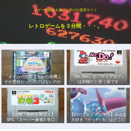
レゲー回顧録＆遊びと学びの復習サイト
レトロゲームを３分間・・・。
『タイムパイロット』の自機こ
『Mr. Do!』と『ディグダグ』
そが悪役だったのではないのか
は別物だと思う派です
説
【追悼・田村正和さん】
【幻のプレミアソフト】みんな
SFC『スーパー麻雀3 辛口』
大好き『ゲッP－X』はどこに
で、あの名優になりきって戦っ
もない！
た日々