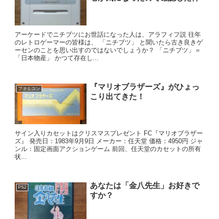
アーケードでニチブツにお世話になった人は、アラフィフ説 往年
のレトロゲーマーの皆様は、 「ニチブツ」 と聞いたら古き良きゲ
ーセンのことを思い出すのではないでしょうか？ 「ニチブツ」＝
「日本物産」 かつて存在し...
『マリオブラザーズ』がひょっ
ファミコン
こり出てきた！
サイン入りカセットはクリスマスプレゼント FC『マリオブラザー
ズ』 発売日：1983年9月9日 メーカー：任天堂 価格：4950円 ジャ
ンル：固定画面アクションゲーム 前回、任天堂のカセットの所有
状...
あなたは「金八先生」お好きで
PS2
すか？