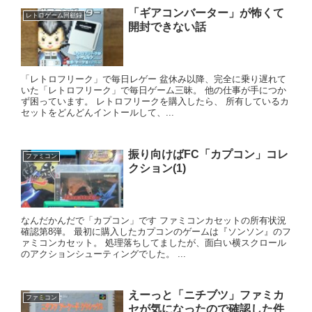
「ギアコンバーター」が怖くて
レトロゲーム回顧録
開封できない話
「レトロフリーク」で毎日レゲー 盆休み以降、完全に乗り遅れて
いた「レトロフリーク」で毎日ゲーム三昧。 他の仕事が手につか
ず困っています。 レトロフリークを購入したら、 所有しているカ
セットをどんどんイントールして、...
振り向けばFC「カプコン」コレ
ファミコン
クション(1)
なんだかんだで「カプコン」です ファミコンカセットの所有状況
確認第8弾。 最初に購入したカプコンのゲームは『ソンソン』のフ
ァミコンカセット。 処理落ちしてましたが、面白い横スクロール
のアクションシューティングでした。 ...
えーっと「ニチブツ」ファミカ
ファミコン
セが気になったので確認した件