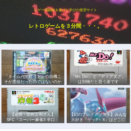
レゲー回顧録＆遊びと学びの復習サイト
レトロゲームを３分間・・・。
『タイムパイロット』の自機こ
『Mr. Do!』と『ディグダグ』
そが悪役だったのではないのか
は別物だと思う派です
説
【追悼・田村正和さん】
【幻のプレミアソフト】みんな
SFC『スーパー麻雀3 辛口』
大好き『ゲッP－X』はどこに
で、あの名優になりきって戦っ
もない！
た日々