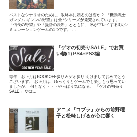
ベストなシナリオのために、攻略本に頼るのは否か？ 『機動戦士
ガンダム ギレンの野望』は全7シリーズが発売されています。
『信長の野望』や『提督の決断』とともに、 私がプレイする3大シ
ミュレーションゲームの1つです。 ...
「ゲオの初売りSALE」でお買
雑記
い物(1) PS4+PS3編
毎年、お正月はBOOKOFF参り＆ゲオ参り 明けましておめでとう
ございます。 お正月は、ゆっくりとゲームでも楽しもう思ってい
ましたが、 何となく・・・やっぱり気になる、 「ゲオの初売り
SALE」 やは...
アニメ『コブラ』からの前野曜
雑記
子と松崎しげるが心に響く