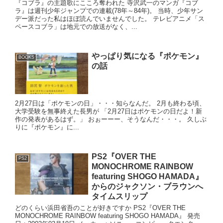
『コブラ』の主題歌にこころ奪われた 寺沢武一のマンガ『コブ
ラ』は週刊少年ジャンプでの連載(78年～84年)。 当時、少年サン
デー派だった私はほぼ読んでいませんでした。 テレビアニメ「ス
ペースコブラ」は地元での放送がなく、...
やっぱり気になる『ポケモン』
BOOKS
の話
2月27日は「ポケモンの日」・・・知らなんだ。 2月も終わる頃、
大学受験を無事終えた長男が 「2月27日はポケモンの日だよ！新
作の発表があるはず。」 おぉーーー、そうなんだ・・・。 久しぶ
りに『ポケモン』に...
PS2『OVER THE
PS2
MONOCHROME RAINBOW
featuring SHOGO HAMADA』
からのジャクソン・ブラウンへ
タイムスリップ
どのくらい浜田省吾のことが好きですか PS2『OVER THE
MONOCHROME RAINBOW featuring SHOGO HAMADA』 発売