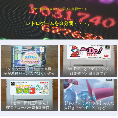
レゲー回顧録＆遊びと学びの復習サイト
レトロゲームを３分間・・・。
『タイムパイロット』の自機こ
『Mr. Do!』と『ディグダグ』
そが悪役だったのではないのか
は別物だと思う派です
説
【追悼・田村正和さん】
【幻のプレミアソフト】みんな
SFC『スーパー麻雀3 辛口』
大好き『ゲッP－X』はどこに
で、あの名優になりきって戦っ
もない！
た日々