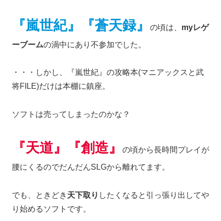
『嵐世紀
』
『蒼天録』
の頃は、
myレゲ
ーブーム
の渦中にあり不参加でした。
・・・しかし、『嵐世紀』の攻略本(マニアックスと武
将FILE)だけは本棚に鎮座。
ソフトは売ってしまったのかな？
『天道』『創造』
の頃から長時間プレイが
腰にくるのでだんだんSLGから離れてます。
でも、ときどき
天下取り
したくなると引っ張り出してや
り始めるソフトです。