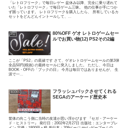
「レトロフリーク」で毎日レゲー 盆休み以降、完全に乗り遅れて
いた「レトロフリーク」で毎日ゲーム三昧。 他の仕事が手につか
ず困っています。 レトロフリークを購入したら、 所有しているカ
セットをどんどんイントールして、...
80%OFF ゲオ レトロゲームセー
PS2
ルでお買い物(12) PS2その2編
ここが「PS2」の底値です さて、ゲオレトロゲームセールの第3弾
全品50円(税抜) の最終セールに突入しました。 ただし、今日は
BOOK・OFFの「ブックの日」 今月は毎日ではありませんが、 生
涯で一...
フラッシュバックさせてくれる
BOOKS
SEGAのアーケード歴史本
筐体の向こう側に当時の友達が思い浮かびます 『セガ・アーケー
ド・ヒストリー』 発行日：2002年2月27日 出版社：エンターブレ
イン 定価：1800円＋税 単行本：209ベージ myレゲーブームの