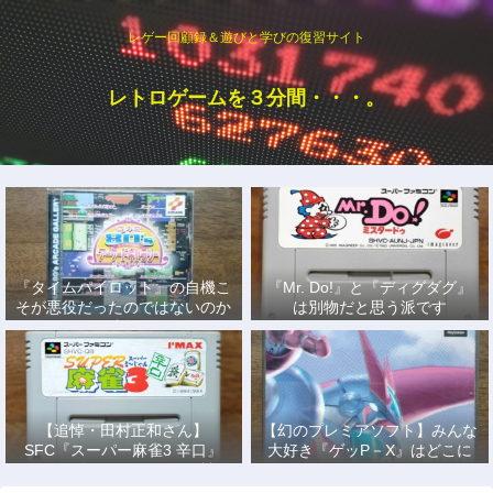
レゲー回顧録＆遊びと学びの復習サイト
レトロゲームを３分間・・・。
『タイムパイロット』の自機こ
『Mr. Do!』と『ディグダグ』
そが悪役だったのではないのか
は別物だと思う派です
説
【追悼・田村正和さん】
【幻のプレミアソフト】みんな
SFC『スーパー麻雀3 辛口』
大好き『ゲッP－X』はどこに
で、あの名優になりきって戦っ
もない！
た日々