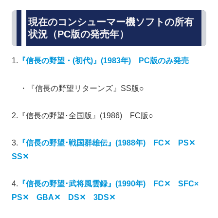
現在のコンシューマー機ソフトの所有
状況（PC版の発売年）
1.
『信長の野望・(初代)』(1983年) PC版のみ発売
・『信長の野望リターンズ』SS版○
2.『信長の野望･全国版』(1986) FC版○
3.
『信長の野望･戦国群雄伝』(1988年) FC✕ PS✕
SS✕
4.
『信長の野望･武将風雲録』(1990年) FC✕ SFC×
PS✕ GBA✕ DS✕ 3DS✕