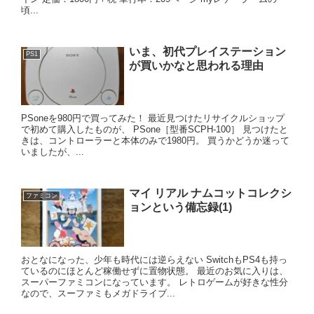
頃...
いま、初代プレイステーション
PS1
が買いかなと思われる理由
PSoneを980円で買ってみた！ 最近見つけたリサイクルショップ
で初めて購入したものが、 PSone［型番SCPH-100］ 見つけたと
きは、コントローラーと本体のみで1980円。 買うかどうか迷って
いましたが、...
マイ リアル ナムコットコレクシ
ファミコン
ョンという備忘録(1)
おとなになった、少年も時代には逆らえない SwitchもPS4も持っ
ているのにほとんど稼働せずに置物状態。 最近のお気に入りは、
スーパーファミコンになっています。 レトロゲームが好きな性分
なので、スーファミもメガドライブ...