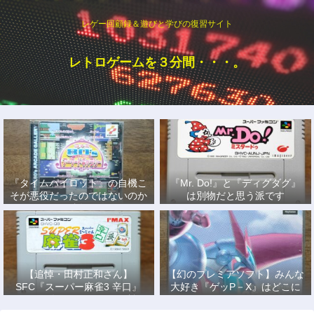
レゲー回顧録＆遊びと学びの復習サイト
レトロゲームを３分間・・・。
『タイムパイロット』の自機こ
『Mr. Do!』と『ディグダグ』
そが悪役だったのではないのか
は別物だと思う派です
説
【追悼・田村正和さん】
【幻のプレミアソフト】みんな
SFC『スーパー麻雀3 辛口』
大好き『ゲッP－X』はどこに
で、あの名優になりきって戦っ
もない！
た日々