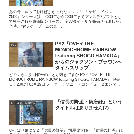
あの時、買っておけばよかったな～～～！ 『セガ エイジズ
2500』シリーズは、2003年から2008年までプレステ2ソフトとし
て発売された廉価版シリーズ。 全33タイトルが発売されました。
当時、myレゲーブームの真っ...
PS2『OVER THE
PS2
MONOCHROME RAINBOW
featuring SHOGO HAMADA』
からのジャクソン・ブラウンへ
タイムスリップ
どのくらい浜田省吾のことが好きですか PS2『OVER THE
MONOCHROME RAINBOW featuring SHOGO HAMADA』 発売
日：2003年03月19日 メーカー：ソニー・コンピュータエンタ...
『信長の野望・備忘録』という
レトロゲーム回顧録
タイトルはありません(2)
やっぱり気になる『信長の野望』 司馬遼太郎と『信長の野望』は