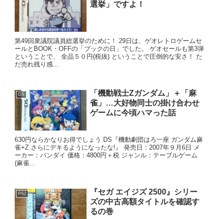
選挙」ですよ！
第49回衆議院議員総選挙のために！ 29日は、ゲオレトロゲームセ
ールとBOOK・OFFの「ブックの日」でした。 ゲオセールも第3弾
ということで、 全品５０円(税抜) ということで圧倒的な安さ！ た
だ売れ残り感...
「機動戦士Zガンダム」＋「麻
DS
雀」…大好物同士の掛け合わせ
ゲームに今頃ハマった話
630円ならかなりお得でしょう DS『機動劇団はろ一座 ガンダム麻
雀+Ζ さらにデキるようになったな!』 発売日：2007年９月6日 メ
ーカー：バンダイ 価格：4800円＋税 ジャンル：テーブルゲーム
(麻雀...
『セガ エイジズ 2500』シリー
PS2
ズの中古高額タイトルを確認す
るの巻