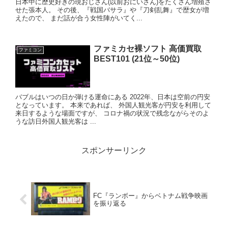
日本中に歴史好きの現おじさん(以前おにいさん)をたくさん増殖さ
せた張本人。 その後、『戦国バサラ』や『刀剣乱舞』で歴女が増
えたので、 まだ話が合う女性陣がいてく...
ファミカセ裸ソフト 高価買取
ファミコン
BEST101 (21位～50位)
バブルはいつの日か弾ける運命にある 2022年、日本は空前の円安
となっています。 本来であれば、 外国人観光客が円安を利用して
来日するような場面ですが、 コロナ禍の状況で残念ながらそのよ
うな訪日外国人観光客は ...
スポンサーリンク
FC『ランボー』からベトナム戦争映画
を振り返る