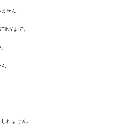
いません。
TINYまで。
が、
せん。
、
もしれません。