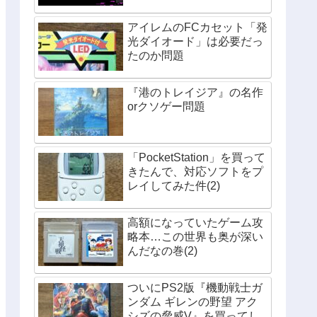
アイレムのFCカセット「発
光ダイオード」は必要だっ
たのか問題
『港のトレイジア』の名作
orクソゲー問題
「PocketStation」を買って
きたんで、対応ソフトをプ
レイしてみた件(2)
高額になっていたゲーム攻
略本…この世界も奥が深い
んだなの巻(2)
ついにPS2版『機動戦士ガ
ンダム ギレンの野望 アク
シズの脅威V』を買ってし