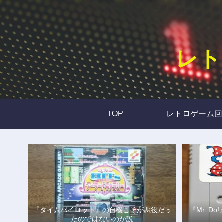
レト
TOP
レトロゲーム回
『タイムパイロット』の自機こそが悪役だっ
『Mr. 
たのではないのか説