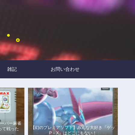
・・。
雑記
お問い合わせ
スーパー麻雀
【幻のプレミアソフト】みんな大好き『ゲッ
って戦った
P－X』はどこにもない！