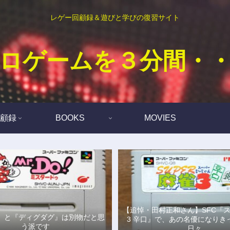
レゲー回顧録＆遊びと学びの復習サイト
ロゲームを３分間・
顧録
BOOKS
MOVIES
【追悼・田村正和さん】SFC『
Do!』と『ディグダグ』は別物だと思
3 辛口』で、あの名優になりき
う派です
日々