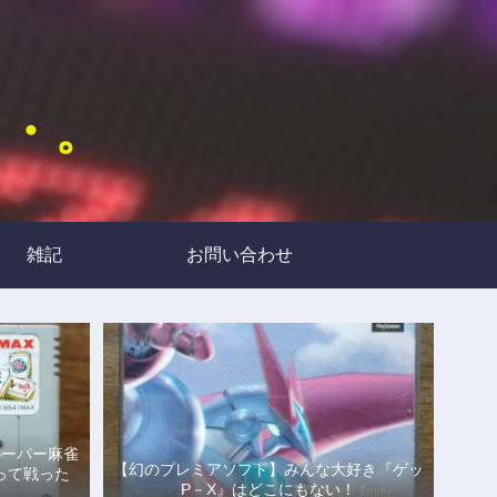
・・。
雑記
お問い合わせ
スーパー麻雀
【幻のプレミアソフト】みんな大好き『ゲッ
って戦った
P－X』はどこにもない！