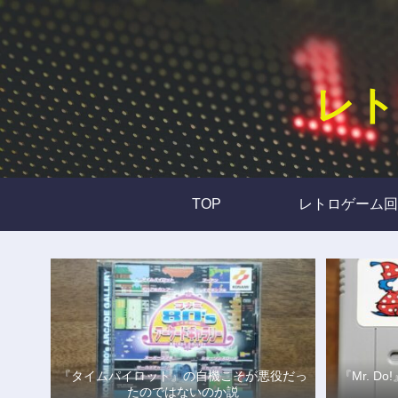
レト
TOP
レトロゲーム回
『タイムパイロット』の自機こそが悪役だっ
『Mr. 
たのではないのか説