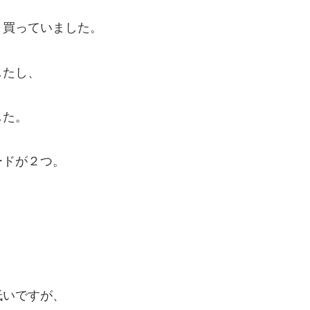
く買っていました。
したし、
した。
ードが２つ。
低いですが、