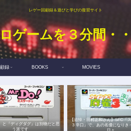
レゲー回顧録＆遊びと学びの復習サイト
ロゲームを３分間・
顧録
BOOKS
MOVIES
【追悼・田村正和さん】SFC『
Do!』と『ディグダグ』は別物だと思
3 辛口』で、あの名優になりき
う派です
日々