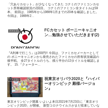
「穴ありカセット」が少なくなってきた コナミのファミコンカセ
ット所有確認状況の2回目。 コナミのファミコン全タイトルは59
本。 前回は、1985年から1988年1月までの20本を確認しました。
今回は、1988年2...
FCカセット ポーニーキャニオ
ファミコン
ン…勉強させていただきます(2)
『A列車で行こう』は200円!! 今回は、ファミカセメーカーとして
の ポニーキャニオンから発売されたファミカセの所有状況確認の
後半戦。 全27タイトルのうち、残り半分の13タイトルを確認しま
す。 15.『クォーター...
祝東京オリパラ2020と『ハイパ
ファミコン
ーオリンピック 殿様バージョ
ン』
東京オリンピック開幕 いよいよ本日2021年7月23日に「東京オリ
ンピック2020」が開催。 新型コロナウイルスがまだ収束していな