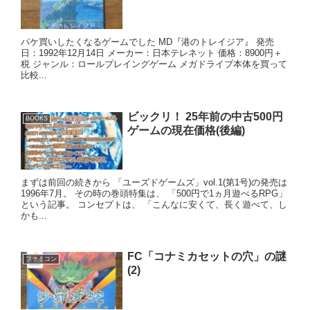
パケ買いしたくなるゲームでした MD『港のトレイジア』 発売
日：1992年12月14日 メーカー：日本テレネット 価格：8900円＋
税 ジャンル：ロールプレイングゲーム メガドライブ本体を買って
比較...
ビックリ！ 25年前の中古500円
BOOKS
ゲームの現在価格(後編)
まずは前回の続きから 「ユーズドゲームズ」vol.1(第1号)の発売は
1996年7月。 その時の巻頭特集は、 「500円で1ヵ月遊べるRPG」
という記事。 コンセプトは、 「こんなに安くて、長く遊べて、し
かも...
FC「コナミカセットの穴」の謎
ファミコン
(2)