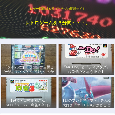
レゲー回顧録＆遊びと学びの復習サイト
レトロゲームを３分間・・・。
『タイムパイロット』の自機こ
『Mr. Do!』と『ディグダグ』
そが悪役だったのではないのか
は別物だと思う派です
説
【追悼・田村正和さん】
【幻のプレミアソフト】みんな
SFC『スーパー麻雀3 辛口』
大好き『ゲッP－X』はどこに
で、あの名優になりきって戦っ
もない！
た日々