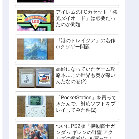
アイレムのFCカセット「発
光ダイオード」は必要だっ
たのか問題
『港のトレイジア』の名作
orクソゲー問題
高額になっていたゲーム攻
略本…この世界も奥が深い
んだなの巻(2)
「PocketStation」を買って
きたんで、対応ソフトをプ
レイしてみた件(2)
ついにPS2版『機動戦士ガ
ンダム ギレンの野望 アク
シズの脅威V』を買ってし