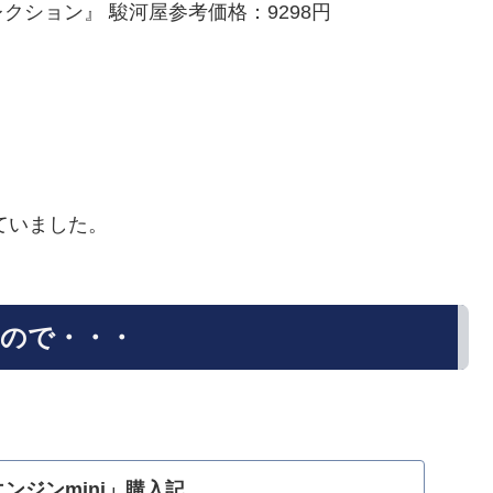
天外魔境コレクション』 駿河屋参考価格：9298円
ぎていました。
ので・・・
ンジンmini」購入記