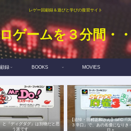
レゲー回顧録＆遊びと学びの復習サイト
ロゲームを３分間・
顧録
BOOKS
MOVIES
【追悼・田村正和さん】SFC『
Do!』と『ディグダグ』は別物だと思
3 辛口』で、あの名優になりき
う派です
日々