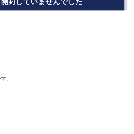
ど開封していませんでした
。
です。