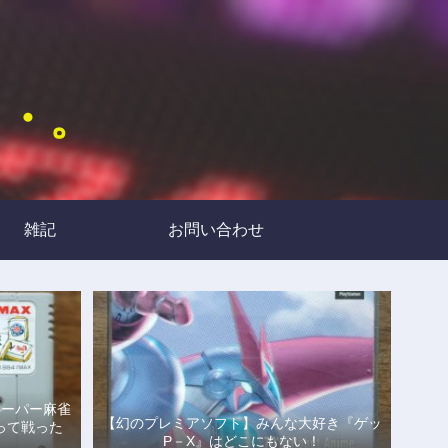
・・。
雑記
お問い合わせ
スーパー麻雀
【幻のプレミアソフト】みんな大好き『ゲッ
って戦った
P－X』はどこにもない！