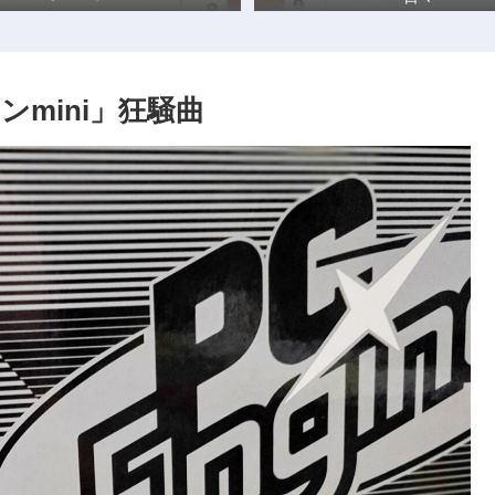
ンmini」狂騒曲