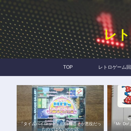
レト
TOP
レトロゲーム回
『タイムパイロット』の自機こそが悪役だっ
『Mr. 
たのではないのか説