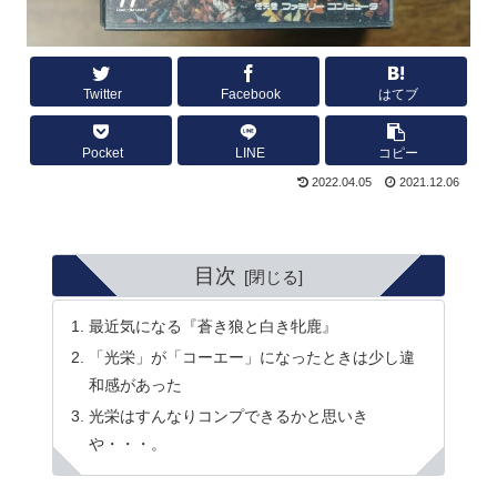
Twitter
Facebook
はてブ
Pocket
LINE
コピー
2022.04.05
2021.12.06
目次
最近気になる『蒼き狼と白き牝鹿』
「光栄」が「コーエー」になったときは少し違
和感があった
光栄はすんなりコンプできるかと思いき
や・・・。