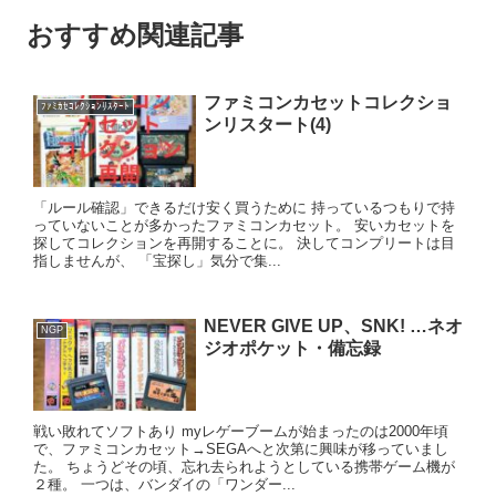
おすすめ関連記事
ファミコンカセットコレクショ
ﾌｧﾐｶｾｺﾚｸｼｮﾝﾘｽﾀｰﾄ
ンリスタート(4)
「ルール確認」できるだけ安く買うために 持っているつもりで持
っていないことが多かったファミコンカセット。 安いカセットを
探してコレクションを再開することに。 決してコンプリートは目
指しませんが、 「宝探し」気分で集...
NEVER GIVE UP、SNK! …ネオ
NGP
ジオポケット・備忘録
戦い敗れてソフトあり myレゲーブームが始まったのは2000年頃
で、ファミコンカセット→SEGAへと次第に興味が移っていまし
た。 ちょうどその頃、忘れ去られようとしている携帯ゲーム機が
２種。 一つは、バンダイの「ワンダー...