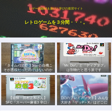
レゲー回顧録＆遊びと学びの復習サイト
レトロゲームを３分間・・・。
『タイムパイロット』の自機こ
『Mr. Do!』と『ディグダグ』
そが悪役だったのではないのか
は別物だと思う派です
説
【追悼・田村正和さん】
【幻のプレミアソフト】みんな
SFC『スーパー麻雀3 辛口』
大好き『ゲッP－X』はどこに
で、あの名優になりきって戦っ
もない！
た日々