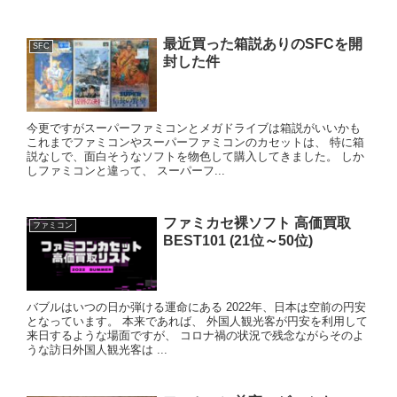
最近買った箱説ありのSFCを開
SFC
封した件
今更ですがスーパーファミコンとメガドライブは箱説がいいかも
これまでファミコンやスーパーファミコンのカセットは、 特に箱
説なしで、面白そうなソフトを物色して購入してきました。 しか
しファミコンと違って、 スーパーフ...
ファミカセ裸ソフト 高価買取
ファミコン
BEST101 (21位～50位)
バブルはいつの日か弾ける運命にある 2022年、日本は空前の円安
となっています。 本来であれば、 外国人観光客が円安を利用して
来日するような場面ですが、 コロナ禍の状況で残念ながらそのよ
うな訪日外国人観光客は ...