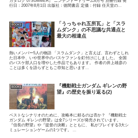
カタログ 07SUMMER』 ニンテンドードリーム8月号 別冊付録 発
行日：2007年8月1日 出版社：徳間書店 定価：付録 任天堂の...
「うっちゃれ五所瓦」と「スラ
BOOKS
ムダンク」の不思議な共通点と
最大の相違点
熱いメンバー5人の物語 「スラムダンク」と言えば、言わずとしれ
た日本中、いや世界中のバスケファンを釘付けにしました。 全国
のバスケ部人口を増やした作品でもあります。 作者の井上雄彦の
ことは多くを語らずともご存知と思います...
『機動戦士ガンダム ギレンの野
BOOKS
望』の歴史を振り返る(2)
ベストなシナリオのために、攻略本に頼るのは否か？ 『機動戦士
ガンダム ギレンの野望』は全7シリーズが発売されています。
『信長の野望』や『提督の決断』とともに、 私がプレイする3大シ
ミュレーションゲームの1つです。 ...