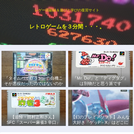
レゲー回顧録＆遊びと学びの復習サイト
レトロゲームを３分間・・・。
『タイムパイロット』の自機こ
『Mr. Do!』と『ディグダグ』
そが悪役だったのではないのか
は別物だと思う派です
説
【追悼・田村正和さん】
【幻のプレミアソフト】みんな
SFC『スーパー麻雀3 辛口』
大好き『ゲッP－X』はどこに
で、あの名優になりきって戦っ
もない！
た日々