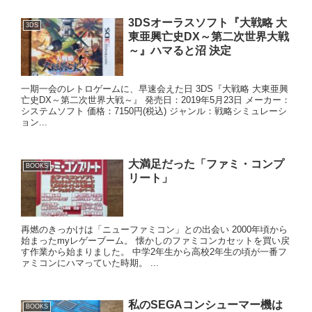
3DSオーラスソフト『大戦略 大
3DS
東亜興亡史DX～第二次世界大戦
～』ハマると沼 決定
一期一会のレトロゲームに、早速会えた日 3DS『大戦略 大東亜興
亡史DX～第二次世界大戦～』 発売日：2019年5月23日 メーカー：
システムソフト 価格：7150円(税込) ジャンル：戦略シミュレーシ
ョン...
大満足だった「ファミ・コンプ
BOOKS
リート」
再燃のきっかけは「ニューファミコン」との出会い 2000年頃から
始まったmyレゲーブーム。 懐かしのファミコンカセットを買い戻
す作業から始まりました。 中学2年生から高校2年生の頃が一番フ
ァミコンにハマっていた時期。 ...
私のSEGAコンシューマー機は
BOOKS