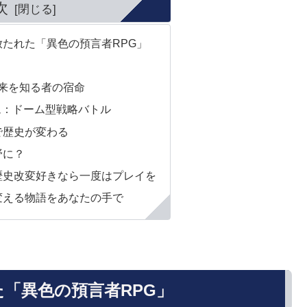
次
放たれた「異色の預言者RPG」
来を知る者の宿命
ム：ドーム型戦略バトル
で歴史が変わる
野に？
：歴史改変好きなら一度はプレイを
を変える物語をあなたの手で
た「異色の預言者RPG」