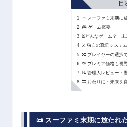
目
📜 スーファミ末期に
🎮 ゲーム概要
⏳どんなゲーム？：未
⚔ 独自の戦闘システ
🔀 プレイヤーの選択
💸 プレミア価格も視
📝 管理人レビュー
🔚 おわりに：未来
📜 スーファミ末期に放たれ