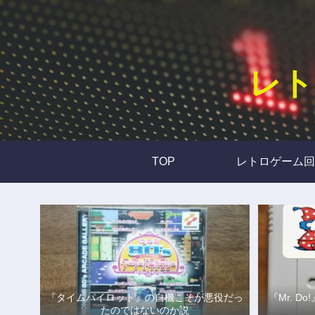
レト
TOP
レトロゲーム回
『タイムパイロット』の自機こそが悪役だっ
『Mr. 
たのではないのか説