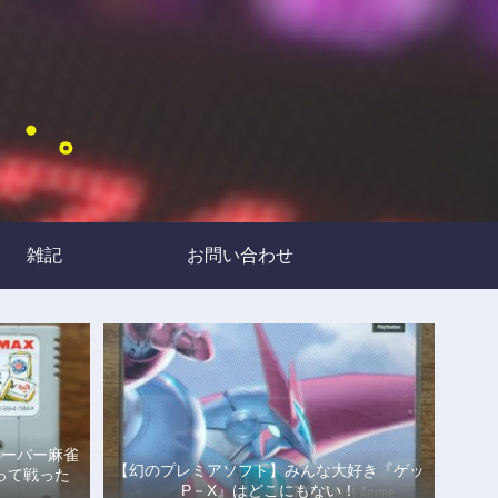
・・。
雑記
お問い合わせ
スーパー麻雀
【幻のプレミアソフト】みんな大好き『ゲッ
って戦った
P－X』はどこにもない！