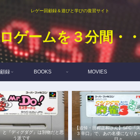
レゲー回顧録＆遊びと学びの復習サイト
ロゲームを３分間・
顧録
BOOKS
MOVIES
【追悼・田村正和さん】SFC『
Do!』と『ディグダグ』は別物だと思
3 辛口』で、あの名優になりき
う派です
日々