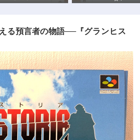
変える預言者の物語──『グランヒス
？