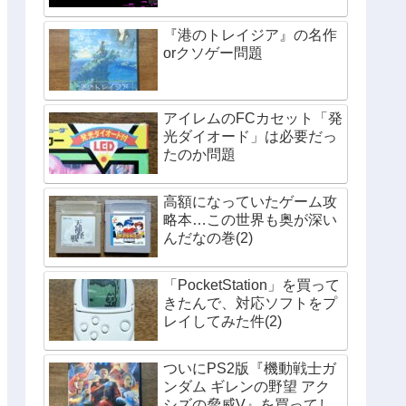
『港のトレイジア』の名作
orクソゲー問題
アイレムのFCカセット「発
光ダイオード」は必要だっ
たのか問題
高額になっていたゲーム攻
略本…この世界も奥が深い
んだなの巻(2)
「PocketStation」を買って
きたんで、対応ソフトをプ
レイしてみた件(2)
ついにPS2版『機動戦士ガ
ンダム ギレンの野望 アク
シズの脅威V』を買ってし