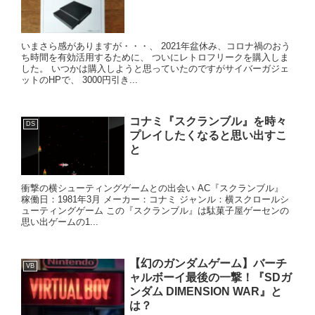
いまさら感がありますが・・・、 2021年盆休み、コロナ禍のおう
ち時間を有効活用するために、 ついにレトロフリークを購入しま
した。 いつかは購入しようと思っていたのですがサイバーガジェ
ットのHPで、 3000円引き...
コナミ『スクランブル』を時々
DS
プレイしたくなると思い出すこ
と
衝撃の横シューティングゲームとの出会い AC『スクランブル』
稼働日：1981年3月 メーカー：コナミ ジャンル：横スクロールシ
ューティングゲーム この『スクランブル』は駄菓子屋ゲーセンの
思い出ゲームの1...
【幻のガンダムゲーム】バーチ
VB
ャルボーイ最後の一撃！『SDガ
ンダム DIMENSION WAR』と
は？