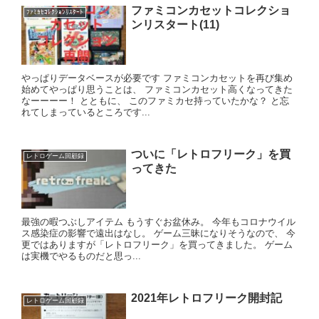
ファミコンカセットコレクショ
ﾌｧﾐｶｾｺﾚｸｼｮﾝﾘｽﾀｰﾄ
ンリスタート(11)
やっぱりデータベースが必要です ファミコンカセットを再び集め
始めてやっぱり思うことは、 ファミコンカセット高くなってきた
なーーーー！ とともに、 このファミカセ持っていたかな？ と忘
れてしまっているところです...
ついに「レトロフリーク」を買
レトロゲーム回顧録
ってきた
最強の暇つぶしアイテム もうすぐお盆休み。 今年もコロナウイル
ス感染症の影響で遠出はなし。 ゲーム三昧になりそうなので、 今
更ではありますが「レトロフリーク」を買ってきました。 ゲーム
は実機でやるものだと思っ...
2021年レトロフリーク開封記
レトロゲーム回顧録