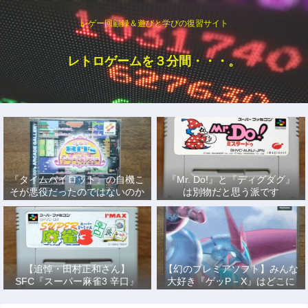
レゲー回顧録＆遊びと学びの復習サイト
レトロゲームを３分間・・・。
『タイムパイロット』の自機こ
『Mr. Do!』と『ディグダグ』
そが悪役だったのではないのか
は別物だと思う派です
説
【追悼・田村正和さん】
【幻のプレミアソフト】みんな
SFC『スーパー麻雀3 辛口』
大好き『ゲッP－X』はどこに
で、あの名優になりきって戦っ
もない！
た日々