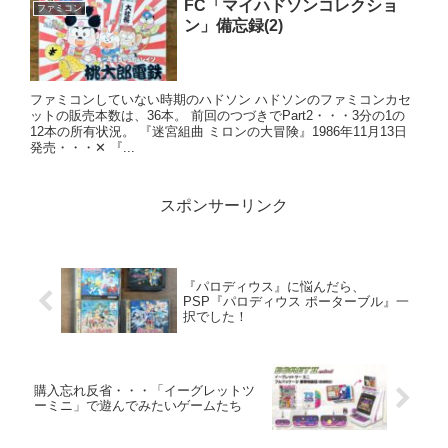
FC「マイハドソンコレクショ
ファミコン
ン」備忘録(2)
ファミコンしていない時期のハドソン ハドソンのファミコンカセ
ットの販売本数は、36本。 前回のつづきでPart2・・・3分の1の
12本の所有状況。 『迷宮組曲 ミロンの大冒険』1986年11月13日
発売・・・✕ 『...
スポンサーリンク
『パロディウス』に悩んだら、
PSP『パロディウス ポーターブル』一
択でした！
購入忘れ反省・・・「イーグレットツ
ーミニ」で遊んでみたいゲームたち