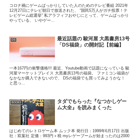
コロナ禍にゲームばっかりしていた人のためのテレビ番組 2021年
12月27日にテレビ朝日で放送された、 “国民5万人がガチ投票！テ
レビゲーム総選挙” 私アラフィフおやじにとって、ゲームばっかり
やっている、 いやゲー...
最近話題の 駿河屋 大黒書房13号
DS
「DS福袋」の開封記【前編】
一本167円の衝撃価格!!! 最近、Youtube動画で話題になっている 駿
河屋マーケットプレイス 大黒書房13号の福袋。 ファミコン福袋が
なかなか購入できないので、 DSの福袋でも買ってみようかな！
と思っ...
タダでもらった『なつかしゲー
BOOKS
ム大全』を読みまくった
はじめてのレトロゲーム本 ムック本 発行日：1999年6月17日 出版
社：双葉社 定価：993円＋税 myレゲーブームが始まったのは2000