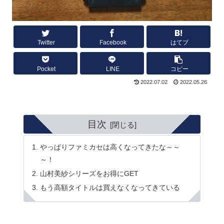
Twitter
Facebook
はてブ
Pocket
LINE
コピー
2022.07.02
2022.05.26
目次
やっぱりファミカセは高くなってきたな～～
～！
山村美紗シリーズをお得にGET
もう高額タイトルは買えなくなってきている