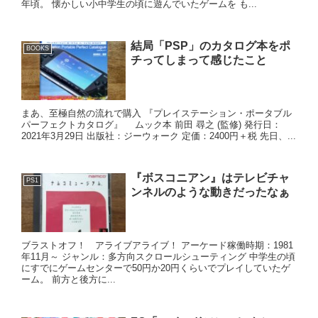
年頃。 懐かしい小中学生の頃に遊んでいたゲームを も...
結局「PSP」のカタログ本をポ
BOOKS
チってしまって感じたこと
まあ、至極自然の流れで購入 『プレイステーション・ポータブル
パーフェクトカタログ』 ムック本 前田 尋之 (監修) 発行日：
2021年3月29日 出版社：ジーウォーク 定価：2400円＋税 先日、...
『ボスコニアン』はテレビチャ
PS1
ンネルのような動きだったなぁ
ブラストオフ！ アライブアライブ！ アーケード稼働時期：1981
年11月～ ジャンル：多方向スクロールシューティング 中学生の頃
にすでにゲームセンターで50円か20円くらいでプレイしていたゲ
ーム。 前方と後方に...