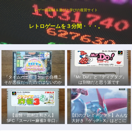
レゲー回顧録＆遊びと学びの復習サイト
レトロゲームを３分間・・・。
『タイムパイロット』の自機こ
『Mr. Do!』と『ディグダグ』
そが悪役だったのではないのか
は別物だと思う派です
説
【追悼・田村正和さん】
【幻のプレミアソフト】みんな
SFC『スーパー麻雀3 辛口』
大好き『ゲッP－X』はどこに
で、あの名優になりきって戦っ
もない！
た日々