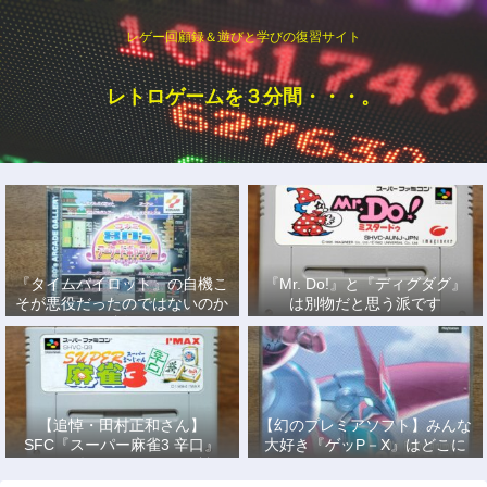
レゲー回顧録＆遊びと学びの復習サイト
レトロゲームを３分間・・・。
『タイムパイロット』の自機こ
『Mr. Do!』と『ディグダグ』
そが悪役だったのではないのか
は別物だと思う派です
説
【追悼・田村正和さん】
【幻のプレミアソフト】みんな
SFC『スーパー麻雀3 辛口』
大好き『ゲッP－X』はどこに
で、あの名優になりきって戦っ
もない！
た日々