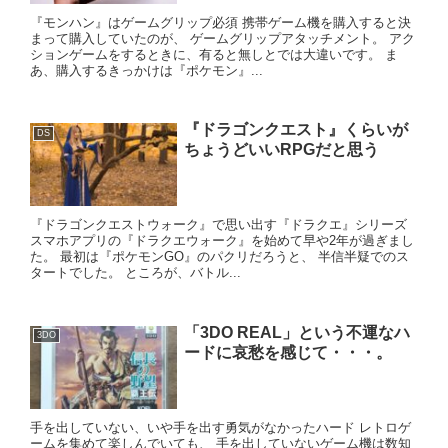
『モンハン』はゲームグリップ必須 携帯ゲーム機を購入すると決
まって購入していたのが、 ゲームグリップアタッチメント。 アク
ションゲームをするときに、有ると無しとでは大違いです。 ま
あ、購入するきっかけは『ポケモン』...
『ドラゴンクエスト』くらいが
DS
ちょうどいいRPGだと思う
『ドラゴンクエストウォーク』で思い出す『ドラクエ』シリーズ
スマホアプリの『ドラクエウォーク』を始めて早や2年が過ぎまし
た。 最初は『ポケモンGO』のパクリだろうと、 半信半疑でのス
タートでした。 ところが、バトル...
「3DO REAL」という不運なハ
3DO
ードに哀愁を感じて・・・。
手を出していない、いや手を出す勇気がなかったハード レトロゲ
ームを集めて楽しんでいても、 手を出していないゲーム機は数知