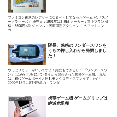
ファミコン後期のレアゲーになるべくしてなったゲーム FC『スノ
ーブラザーズ』 発売日：1991年12月6日 メーカー：東亜プラン 価
格：6500円+税 ジャンル：画面固定アクション このファミコン
カ...
隊長、魅惑のワンダースワンを
WS
うちの押し入れから発掘しまし
た！
やっぱりカラーがいいですよ！縦にもできるし！ 「ワンダースワ
ン」は1999年3月にバンダイから発売された携帯ゲーム機。 最初
は、初代ゲームボーイと同じモノクロディスプレイでしたが、
2000年12月にSTN液晶の「ワンダ...
携帯ゲーム機 ゲームグリップは
レトロゲーム回顧録
絶滅危惧種