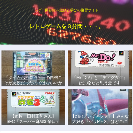
レゲー回顧録＆遊びと学びの復習サイト
レトロゲームを３分間・・・。
『タイムパイロット』の自機こ
『Mr. Do!』と『ディグダグ』
そが悪役だったのではないのか
は別物だと思う派です
説
【追悼・田村正和さん】
【幻のプレミアソフト】みんな
SFC『スーパー麻雀3 辛口』
大好き『ゲッP－X』はどこに
で、あの名優になりきって戦っ
もない！
た日々