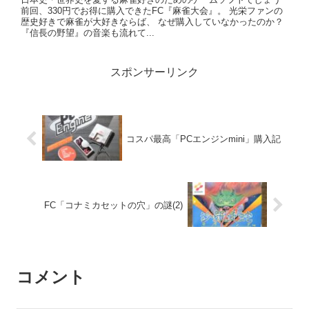
前回、330円でお得に購入できたFC『麻雀大会』。 光栄ファンの
歴史好きで麻雀が大好きならば、 なぜ購入していなかったのか？
『信長の野望』の音楽も流れて...
スポンサーリンク
コスパ最高「PCエンジンmini」購入記
FC「コナミカセットの穴」の謎(2)
コメント