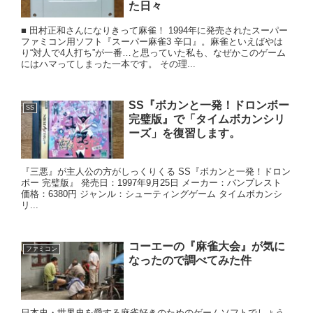
た日々
■ 田村正和さんになりきって麻雀！ 1994年に発売されたスーパー
ファミコン用ソフト『スーパー麻雀3 辛口』。麻雀といえばやは
り“対人で4人打ち”が一番…と思っていた私も、なぜかこのゲーム
にはハマってしまった一本です。 その理...
SS『ボカンと一発！ドロンボー
SS
完璧版』で「タイムボカンシリ
ーズ」を復習します。
『三悪』が主人公の方がしっくりくる SS『ボカンと一発！ドロン
ボー 完璧版』 発売日：1997年9月25日 メーカー：バンプレスト
価格：6380円 ジャンル：シューティングゲーム タイムボカンシ
リ...
コーエーの『麻雀大会』が気に
ファミコン
なったので調べてみた件
日本史・世界史を愛する麻雀好きのためのゲームソフトでしょう