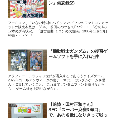
ン」備忘録(2)
ファミコンしていない時期のハドソン ハドソンのファミコンカセ
ットの販売本数は、36本。 前回のつづきでPart2・・・3分の1の
12本の所有状況。 『迷宮組曲 ミロンの大冒険』1986年11月13日
発売・・・✕ 『...
『機動戦士ガンダム』の復習ゲ
PS2
ームソフトを手に入れた件
アラフォー・アラフィフ世代が購入するであろうクイズゲーム
2022年ゴールデンウィークの裏テーマは、 ガンダムゲームを購
入・収集していくこと。 これまでガンダムファンを語りながら
も、 ゲーム好きを語りながらも、 ...
【追悼・田村正和さん】
SFC
SFC『スーパー麻雀3 辛口』
で、あの名優になりきって戦っ