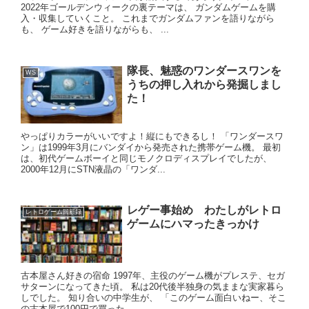
2022年ゴールデンウィークの裏テーマは、 ガンダムゲームを購
入・収集していくこと。 これまでガンダムファンを語りながら
も、 ゲーム好きを語りながらも、 ...
隊長、魅惑のワンダースワンを
WS
うちの押し入れから発掘しまし
た！
やっぱりカラーがいいですよ！縦にもできるし！ 「ワンダースワ
ン」は1999年3月にバンダイから発売された携帯ゲーム機。 最初
は、初代ゲームボーイと同じモノクロディスプレイでしたが、
2000年12月にSTN液晶の「ワンダ...
レゲー事始め わたしがレトロ
レトロゲーム回顧録
ゲームにハマったきっかけ
古本屋さん好きの宿命 1997年、主役のゲーム機がプレステ、セガ
サターンになってきた頃。 私は20代後半独身の気ままな実家暮ら
しでした。 知り合いの中学生が、 「このゲーム面白いねー、そこ
の古本屋で100円で買った...