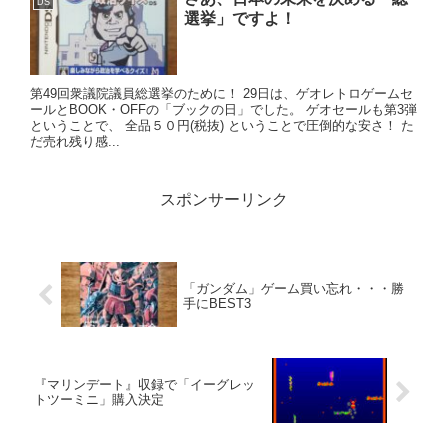
DS
選挙」ですよ！
第49回衆議院議員総選挙のために！ 29日は、ゲオレトロゲームセ
ールとBOOK・OFFの「ブックの日」でした。 ゲオセールも第3弾
ということで、 全品５０円(税抜) ということで圧倒的な安さ！ た
だ売れ残り感...
スポンサーリンク
「ガンダム」ゲーム買い忘れ・・・勝
手にBEST3
『マリンデート』収録で「イーグレッ
トツーミニ」購入決定