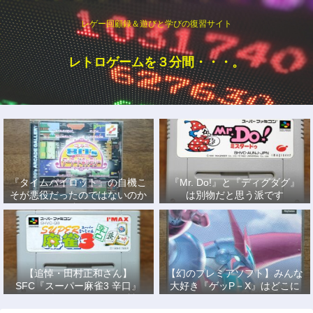
レゲー回顧録＆遊びと学びの復習サイト
レトロゲームを３分間・・・。
『タイムパイロット』の自機こ
『Mr. Do!』と『ディグダグ』
そが悪役だったのではないのか
は別物だと思う派です
説
【追悼・田村正和さん】
【幻のプレミアソフト】みんな
SFC『スーパー麻雀3 辛口』
大好き『ゲッP－X』はどこに
で、あの名優になりきって戦っ
もない！
た日々