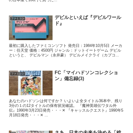
デビルといえば『デビルワール
ファミコン
ド』
最初に購入したファミコンソフト 発売日：1984年10月5日 メーカ
ー：任天堂 価格：4500円 ジャンル：ドットイートゲーム デビル
というと、 デビルマン（永井豪） デビルメイクライ（カプコ...
FC「マイハドソンコレクショ
ファミコン
ン」備忘録(3)
あなたのハドソンは何ですか？ いよいよ全タイトル36本中、残り
3分の１の12タイトルの保有状況確認。 『魔神英雄伝ワタル外
伝』1990年3月23日発売・・・✕ 『キャッスルクエスト』1990年5
月18日発売・・・✕ ...
さあ、日本の未来を決める「総