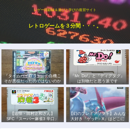
レゲー回顧録＆遊びと学びの復習サイト
レトロゲームを３分間・・・。
『タイムパイロット』の自機こ
『Mr. Do!』と『ディグダグ』
そが悪役だったのではないのか
は別物だと思う派です
説
【追悼・田村正和さん】
【幻のプレミアソフト】みんな
SFC『スーパー麻雀3 辛口』
大好き『ゲッP－X』はどこに
で、あの名優になりきって戦っ
もない！
た日々