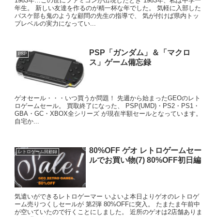
1983年…この世にファミコンが出現したとき 1983年、私は中学一
年生。 新しい友達を作るのが精一杯な年でした。 気軽に入部した
バスケ部も鬼のような顧問の先生の指導で、 気が付けば県内トッ
プレベルの実力になってい...
PSP「ガンダム」＆「マクロ
PSP
ス」ゲーム備忘録
ゲオセール・・・いつ買うか問題！ 先週から始まったGEOのレト
ロゲームセール。 買取終了になった、 PSP(UMD)・PS2・PS1・
GBA・GC・XBOX全シリーズ が現在半額セールとなっています。
自宅か...
80%OFF ゲオ レトロゲームセー
レトロゲーム回顧録
ルでお買い物(7) 80%OFF初日編
気遣いができるレトロゲーマー いよいよ本日よりゲオのレトロゲ
ーム売りつくしセールが 第2弾 80%OFFに突入。 たまたま午前中
が空いていたので行くことにしました。 近所のゲオは2店舗ありま