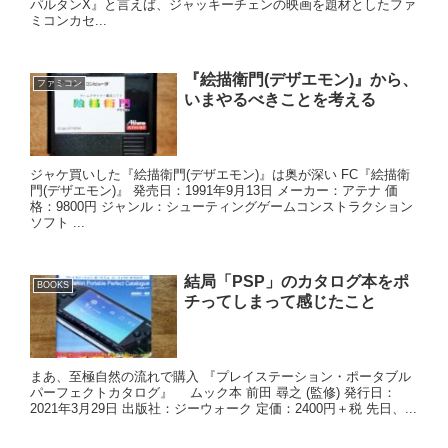
パルタンX』と言えば、ジャッキーチェンの映画を題材としたファ
ミコンカセ...
『絵描衛門(デザエモン)』から、
ファミコン
いまやるべきことを考える
ジャケ買いした『絵描衛門(デザエモン)』は奥が深い FC『絵描衛
門(デザエモン)』 発売日：1991年9月13日 メーカー：アテナ 価
格：9800円 ジャンル：シューティングゲームコンストラクション
ソフト ...
結局「PSP」のカタログ本をポ
BOOKS
チってしまって感じたこと
まあ、至極自然の流れで購入 『プレイステーション・ポータブル
パーフェクトカタログ』 ムック本 前田 尋之 (監修) 発行日：
2021年3月29日 出版社：ジーウォーク 定価：2400円＋税 先日、...