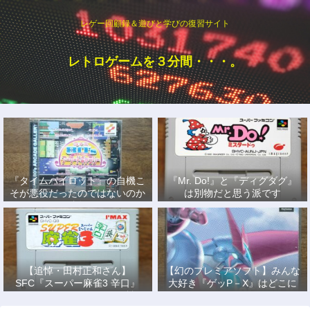
レゲー回顧録＆遊びと学びの復習サイト
レトロゲームを３分間・・・。
『タイムパイロット』の自機こ
『Mr. Do!』と『ディグダグ』
そが悪役だったのではないのか
は別物だと思う派です
説
【追悼・田村正和さん】
【幻のプレミアソフト】みんな
SFC『スーパー麻雀3 辛口』
大好き『ゲッP－X』はどこに
で、あの名優になりきって戦っ
もない！
た日々