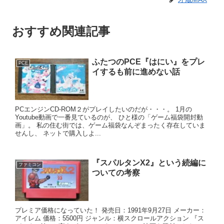
おすすめ関連記事
ふたつのPCE『はにい』をプレ
PCE
イするも前に進めない話
PCエンジンCD‐ROM２がプレイしたいのだが・・・。 1月の
Youtube動画で一番見ているのが、 ひと様の「ゲーム福袋開封動
画」。 私の住む街では、ゲーム福袋なんぞまったく存在していま
せんし、 ネットで購入しよ...
『スパルタンX2』という続編に
ファミコン
ついての考察
プレミア価格になっていた！ 発売日：1991年9月27日 メーカー：
アイレム 価格：5500円 ジャンル：横スクロールアクション 『ス