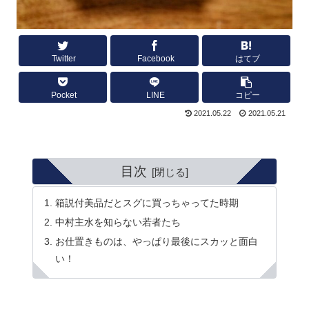
Twitter
Facebook
はてブ
Pocket
LINE
コピー
2021.05.22
2021.05.21
目次
箱説付美品だとスグに買っちゃってた時期
中村主水を知らない若者たち
お仕置きものは、やっぱり最後にスカッと面白
い！