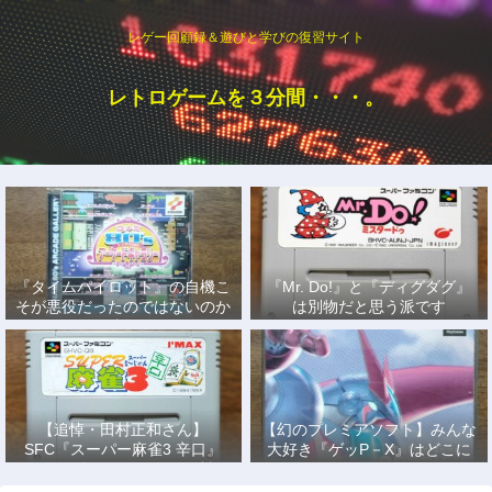
レゲー回顧録＆遊びと学びの復習サイト
レトロゲームを３分間・・・。
『タイムパイロット』の自機こ
『Mr. Do!』と『ディグダグ』
そが悪役だったのではないのか
は別物だと思う派です
説
【追悼・田村正和さん】
【幻のプレミアソフト】みんな
SFC『スーパー麻雀3 辛口』
大好き『ゲッP－X』はどこに
で、あの名優になりきって戦っ
もない！
た日々