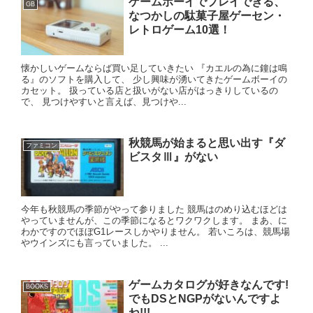
ゲームボーイでプレイできる、
GB
なつかしの駄菓子屋ゲーセン・
レトロゲーム10選！
懐かしいゲームならば買い足していきたい 『カエルの為に鐘は鳴
る』のソフトを購入して、 少し興味が湧いてきたゲームボーイの
カセット。 扱っている店と扱いがない店がはっきりしているの
で、 見つけやすいと言えば、見つけや...
秋競馬が始まると思い出す『ダ
ファミコン
ビスタⅢ』がない
今年も秋競馬の季節がやって参りました 競馬はのめり込むほどは
やっていませんが、この季節になるとワクワクします。 まあ、に
わかですのでほぼG1レースしかやりません。 若いころは、競馬場
やウインズにも言っていました。 ...
ゲームカタログが好きなんです!
BOOKS
でもDSとNGPがないんですよ
ね!!!