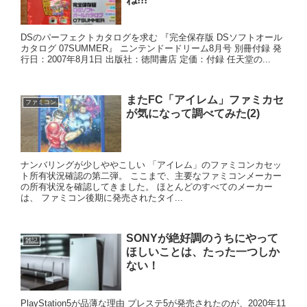
DSのパーフェクトカタログを求む 『完全保存版 DSソフトオール
カタログ 07SUMMER』 ニンテンドードリーム8月号 別冊付録 発
行日：2007年8月1日 出版社：徳間書店 定価：付録 任天堂の...
またFC「アイレム」ファミカセ
ファミコン
が気になって調べてみた(2)
ナンバリングが少しややこしい 「アイレム」のファミコンカセッ
ト所有状況確認の第二弾。 ここまで、主要なファミコンメーカー
の所有状況を確認してきました。 ほとんどのすべてのメーカー
は、 ファミコン後期に発売されたタイ...
SONYが絶好調のうちにやって
雑記
ほしいことは、たった一つしか
ない！
PlayStation5が品薄な理由 プレステ5が発売されたのが、2020年11