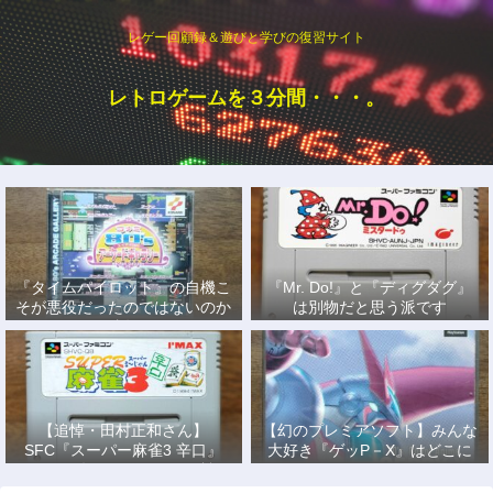
レゲー回顧録＆遊びと学びの復習サイト
レトロゲームを３分間・・・。
『タイムパイロット』の自機こ
『Mr. Do!』と『ディグダグ』
そが悪役だったのではないのか
は別物だと思う派です
説
【追悼・田村正和さん】
【幻のプレミアソフト】みんな
SFC『スーパー麻雀3 辛口』
大好き『ゲッP－X』はどこに
で、あの名優になりきって戦っ
もない！
た日々