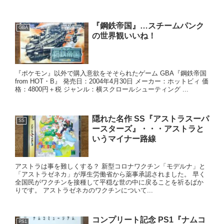
『鋼鉄帝国』…スチームパンク
GBA
の世界観いいね！
『ポケモン』以外で購入意欲をそそられたゲーム GBA『鋼鉄帝国
from HOT・B』 発売日：2004年4月30日 メーカー：ホットビィ 価
格：4800円＋税 ジャンル：横スクロールシューティング ...
隠れた名作 SS『アストラスーパ
SS
ースターズ』・・・アストラと
いうマイナー路線
アストラは事を難しくする？ 新型コロナワクチン「モデルナ」と
「アストラゼネカ」が厚生労働省から薬事承認されました。 早く
全国民がワクチンを接種して平穏な世の中に戻ることを祈るばか
りです。 アストラゼネカのワクチンについて...
コンプリート記念 PS1『ナムコ
PS1