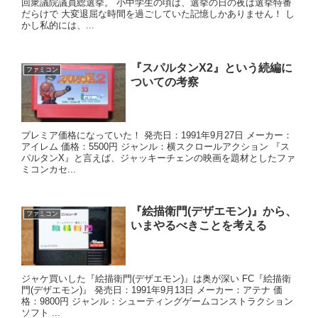
回衆議院議員総選挙。 小中学生の頃は、選挙の日の夜は選挙特番
だらけで 大変退屈な時間を過ごしていた記憶しかありません！ し
かし私的には、...
『スパルタンX2』という続編に
ファミコン
ついての考察
プレミア価格になっていた！ 発売日：1991年9月27日 メーカー：
アイレム 価格：5500円 ジャンル：横スクロールアクション 『ス
パルタンX』と言えば、ジャッキーチェンの映画を題材としたファ
ミコンカセ...
『絵描衛門(デザエモン)』から、
ファミコン
いまやるべきことを考える
ジャケ買いした『絵描衛門(デザエモン)』は奥が深い FC『絵描衛
門(デザエモン)』 発売日：1991年9月13日 メーカー：アテナ 価
格：9800円 ジャンル：シューティングゲームコンストラクション
ソフト ...