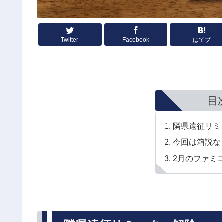
Twitter
Facebook
はてブ
目
隣県遠征リミ
今回は箱説な
2月のファミ