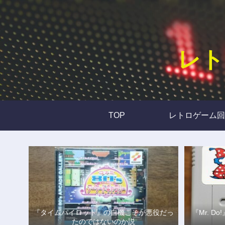
レト
TOP
レトロゲーム回
『タイムパイロット』の自機こそが悪役だっ
『Mr. 
たのではないのか説