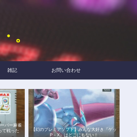
・・。
雑記
お問い合わせ
スーパー麻雀
【幻のプレミアソフト】みんな大好き『ゲッ
って戦った
P－X』はどこにもない！