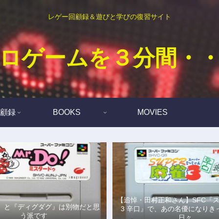
レゲー回顧録＆遊びと学びの復習サイト
ロゲームを３分間・
顧録
BOOKS
MOVIES
【追悼・田村正和さん】SFC『
Do!』と『ディグダグ』は別物だと思
3 辛口』で、あの名優になりき
う派です
日々