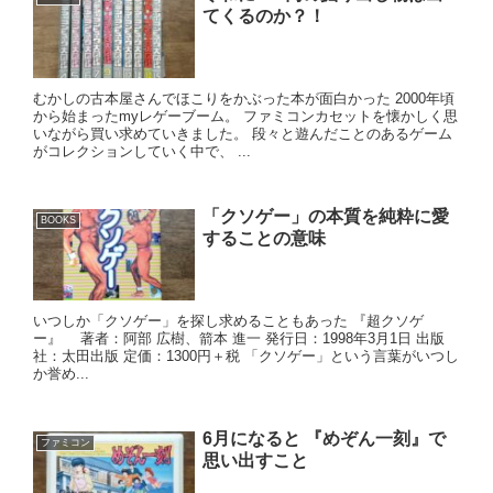
てくるのか？！
むかしの古本屋さんでほこりをかぶった本が面白かった 2000年頃
から始まったmyレゲーブーム。 ファミコンカセットを懐かしく思
いながら買い求めていきました。 段々と遊んだことのあるゲーム
がコレクションしていく中で、 ...
「クソゲー」の本質を純粋に愛
BOOKS
することの意味
いつしか「クソゲー」を探し求めることもあった 『超クソゲ
ー』 著者：阿部 広樹、箭本 進一 発行日：1998年3月1日 出版
社：太田出版 定価：1300円＋税 「クソゲー」という言葉がいつし
か誉め...
6月になると 『めぞん一刻』で
ファミコン
思い出すこと