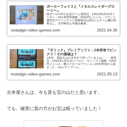
ポーカーフェイスと『メタルスレイダーグロ
ーリー』
段ボールの中のお宝ゲーム発売日：1991年8月30日メ
ーカー：HAL研究所価格：8900円ジャンル：コマンド
選択式アドベンチャー高校時代は高2からゲーム機の所
有なし。大学時代も手積み麻雀...
nostalgic-video-games.com
2021.04.30
『ギミック』プレミアソフト→2本所有でビッ
クリ！その価値は？
1本目 箱説＆はがき付きで持っているとは・・・発売
日：1992年1月31日メーカー：サンソフト価格：6200
円ジャンル：横スクロールアクション2000年頃から始
まった、myレゲーブーム。...
nostalgic-video-games.com
2021.05.13
古本屋さんは、今も昔も宝の山だと思います。
でも、確実に昔の方がお宝は眠っていました！