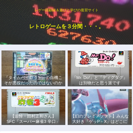
レゲー回顧録＆遊びと学びの復習サイト
レトロゲームを３分間・・・。
『タイムパイロット』の自機こ
『Mr. Do!』と『ディグダグ』
そが悪役だったのではないのか
は別物だと思う派です
説
【追悼・田村正和さん】
【幻のプレミアソフト】みんな
SFC『スーパー麻雀3 辛口』
大好き『ゲッP－X』はどこに
で、あの名優になりきって戦っ
もない！
た日々