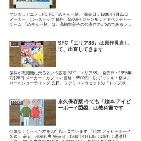
マンガ→アニメ→FC FC『めぞん一刻』 発売日：1988年7月21日
メーカー：ボーステック 価格：5900円 ジャンル：アドベンチャー
ゲーム 「めぞん一刻」は、高橋留美子の代表作の1つのであるラ...
SFC『エリア88』は原作見直し
SFC
て、出直してきます
傭兵が戦闘機に乗るという設定 SFC『エリア88』 発売日：1996年
7月26日 メーカー：カプコン 価格：8500円＋税 ジャンル：横スク
ロールシューテイング 先日、ファミコンカセットの『トップガ...
永久保存版 今でも「絵本 アイビ
BOOKS
ーボーイ図鑑」は教科書です
何気なくもらった本を30年以上見ています 「絵本 アイビーボーイ
図鑑」 著者：穂積和夫 発売日：1980年4月10日 出版社：講談社