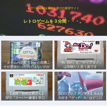
レゲー回顧録＆遊びと学びの復習サイト
レトロゲームを３分間・・・。
『タイムパイロット』の自機こ
『Mr. Do!』と『ディグダグ』
そが悪役だったのではないのか
は別物だと思う派です
説
【追悼・田村正和さん】
【幻のプレミアソフト】みんな
SFC『スーパー麻雀3 辛口』
大好き『ゲッP－X』はどこに
で、あの名優になりきって戦っ
もない！
た日々