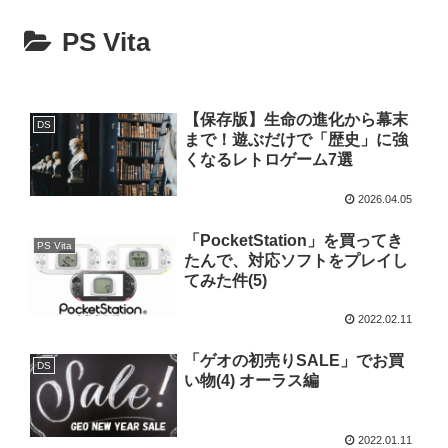
PS Vita
【保存版】生命の進化から幕末
DS
まで！遊ぶだけで「歴史」に強
くなるレトロゲーム7選
2026.04.05
「PocketStation」を買ってき
PS Vita
たんで、対応ソフトをプレイし
てみた件(5)
2022.02.11
「ゲオの初売りSALE」でお買
DS
い物(4) オーラス編
2022.01.11