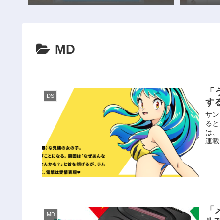
MD
「
DS
す
サン
ると
は、
連載
「
MD