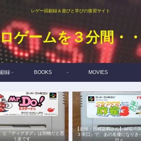
レゲー回顧録＆遊びと学びの復習サイト
ロゲームを３分間・
顧録
BOOKS
MOVIES
【追悼・田村正和さん】SFC『
Do!』と『ディグダグ』は別物だと思
3 辛口』で、あの名優になりき
う派です
日々