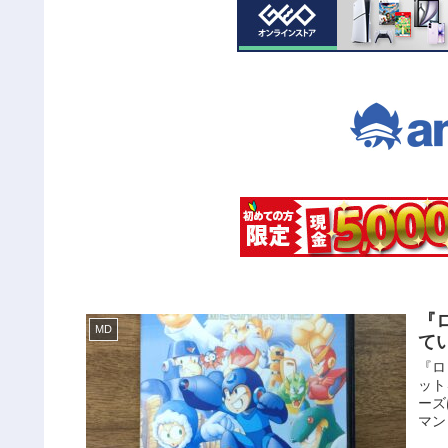
『
MD
て
『ロ
ット
ーズ
マン