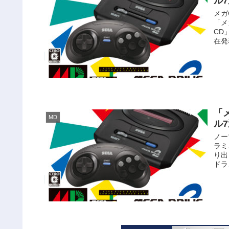
ル7
メガ
「メ
CD
在発
「
MD
ル7
ノー
ラミ
り出
ドラ