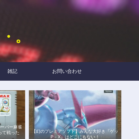
・・。
雑記
お問い合わせ
スーパー麻雀
【幻のプレミアソフト】みんな大好き『ゲッ
って戦った
P－X』はどこにもない！