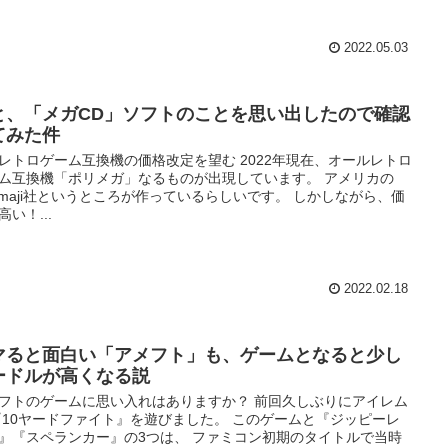
2022.05.03
と、「メガCD」ソフトのことを思い出したので確認
てみた件
レトロゲーム互換機の価格改定を望む 2022年現在、オールレトロ
ム互換機「ポリメガ」なるものが出現しています。 アメリカの
aymaji社というところが作っているらしいです。 しかしながら、価
高い！...
2022.02.18
マると面白い「アメフト」も、ゲームとなると少し
ードルが高くなる説
フトのゲームに思い入れはありますか？ 前回久しぶりにアイレム
『10ヤードファイト』を遊びました。 このゲームと『ジッピーレ
』『スペランカー』の3つは、 ファミコン初期のタイトルで当時