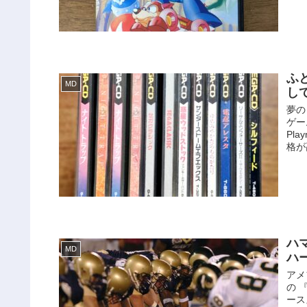
ふ
MD
し
夢の
ゲー
Pl
格が
ハ
MD
ハ
アメ
の 
ース