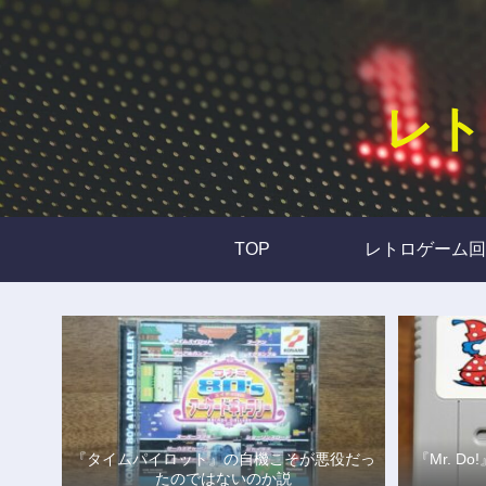
レト
TOP
レトロゲーム回
『タイムパイロット』の自機こそが悪役だっ
『Mr. 
たのではないのか説