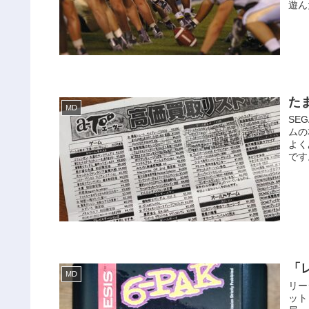
遊ん
たま
MD
SE
ムの
よく
です
「
MD
リー
ット