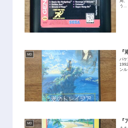
局、
う...
『
MD
パケ
19
ンル
『
MD