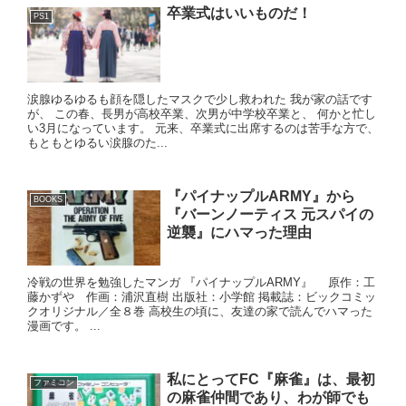
卒業式はいいものだ！
PS1
涙腺ゆるゆるも顔を隠したマスクで少し救われた 我が家の話です
が、 この春、長男が高校卒業、次男が中学校卒業と、 何かと忙し
い3月になっています。 元来、卒業式に出席するのは苦手な方で、
もともとゆるい涙腺のた...
『パイナップルARMY』から
BOOKS
『バーンノーティス 元スパイの
逆襲』にハマった理由
冷戦の世界を勉強したマンガ 『パイナップルARMY』 原作：工
藤かずや 作画：浦沢直樹 出版社：小学館 掲載誌：ビックコミッ
クオリジナル／全８巻 高校生の頃に、友達の家で読んでハマった
漫画です。 ...
私にとってFC『麻雀』は、最初
ファミコン
の麻雀仲間であり、わが師でも