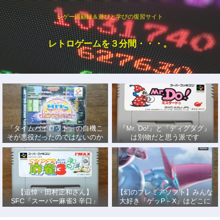
レゲー回顧録＆遊びと学びの復習サイト
レトロゲームを３分間・・・。
『タイムパイロット』の自機こ
『Mr. Do!』と『ディグダグ』
そが悪役だったのではないのか
は別物だと思う派です
説
【追悼・田村正和さん】
【幻のプレミアソフト】みんな
SFC『スーパー麻雀3 辛口』
大好き『ゲッP－X』はどこに
で、あの名優になりきって戦っ
もない！
た日々