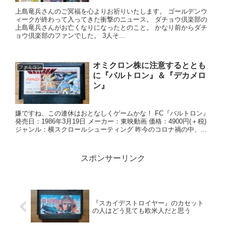
上島竜兵さんのご冥福を心よりお祈りいたします。 ゴールデンウ
ィークが終わって入ってきた衝撃のニュース。 ダチョウ倶楽部の
上島竜兵さんがお亡くなりになったとのこと。 かなり前からダチ
ョウ倶楽部のファンでした。 3人そ...
オミクロン株に注意するととも
ファミコン
に『バルトロン』＆『デカメロ
ン』
嫌ですね、この連休はおとなしくゲームかな！ FC『バルトロン』
発売日：1986年3月19日 メーカー：東映動画 価格：4900円(＋税)
ジャンル：横スクロールシューティング 昨今のコロナ禍の中、...
スポンサーリンク
『スカイデストロイヤー』のカセット
の人はどう見ても欧米人だと思う