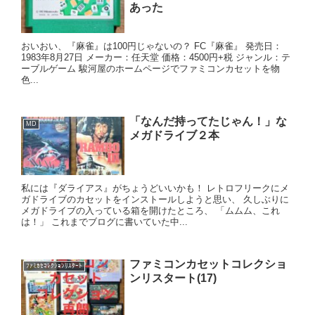
あった
おいおい、『麻雀』は100円じゃないの？ FC『麻雀』 発売日：
1983年8月27日 メーカー：任天堂 価格：4500円+税 ジャンル：テ
ーブルゲーム 駿河屋のホームページでファミコンカセットを物
色...
「なんだ持ってたじゃん！」な
MD
メガドライブ２本
私には『ダライアス』がちょうどいいかも！ レトロフリークにメ
ガドライブのカセットをインストールしようと思い、 久しぶりに
メガドライブの入っている箱を開けたところ、 「ムムム、これ
は！」 これまでブログに書いていた中...
ファミコンカセットコレクショ
ﾌｧﾐｶｾｺﾚｸｼｮﾝﾘｽﾀｰﾄ
ンリスタート(17)