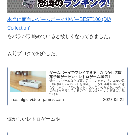
本当に面白いゲームボーイ神ゲーBEST100 (DIA
Collection)
をパラパラ眺めていると欲しくなってきました。
以前ブログで紹介した、
ゲームボーイでプレイできる、なつかしの駄
菓子屋ゲーセン・レトロゲーム10選！
懐かしいゲームならば買い足していきたい『カエルの為
に鐘は鳴る』のソフトを購入して、少し興味が湧いてき
たゲームボーイのカセット。扱っている店と扱いがない
店がはっきりしているので、見つけやすいと言えば、見
つけや...
nostalgic-video-games.com
2022.05.23
懐かしいレトロゲームや、