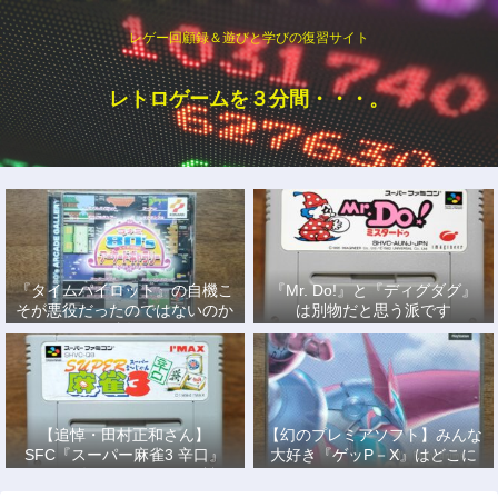
レゲー回顧録＆遊びと学びの復習サイト
レトロゲームを３分間・・・。
『タイムパイロット』の自機こ
『Mr. Do!』と『ディグダグ』
そが悪役だったのではないのか
は別物だと思う派です
説
【追悼・田村正和さん】
【幻のプレミアソフト】みんな
SFC『スーパー麻雀3 辛口』
大好き『ゲッP－X』はどこに
で、あの名優になりきって戦っ
もない！
た日々