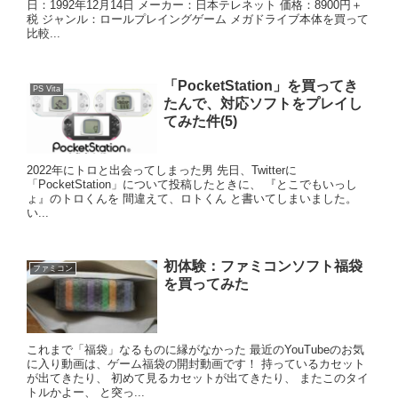
日：1992年12月14日 メーカー：日本テレネット 価格：8900円＋
税 ジャンル：ロールプレイングゲーム メガドライブ本体を買って
比較...
「PocketStation」を買ってき
PS Vita
たんで、対応ソフトをプレイし
てみた件(5)
2022年にトロと出会ってしまった男 先日、Twitterに
「PocketStation」について投稿したときに、 『とこでもいっし
ょ』のトロくんを 間違えて、ロトくん と書いてしまいました。
い...
初体験：ファミコンソフト福袋
ファミコン
を買ってみた
これまで「福袋」なるものに縁がなかった 最近のYouTubeのお気
に入り動画は、ゲーム福袋の開封動画です！ 持っているカセット
が出てきたり、 初めて見るカセットが出てきたり、 またこのタイ
トルかよー、 と突っ...