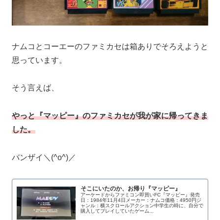
ナムコとコーエーのファミカセは箱ありでそろえようと
思っています。
そう言えば、
やっと『マッピー』のファミカセが我が家に帰ってきま
した。
バンザイ＼(^o^)／
そこにいたのか、お帰り『マッピー』
アーケードからファミコン即買いFC『マッピー』発売
日：1984年11月4日メーカー：ナムコ価格：4950円ジ
ャンル：横スクロールアクション中学生の時に、自分で
購入してプレイしていたゲーム...