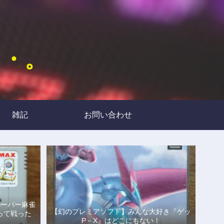
・・。
雑記
お問い合わせ
スーパー麻雀
【幻のプレミアソフト】みんな大好き『ゲッ
って戦った
P－X』はどこにもない！