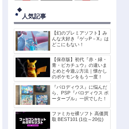
人気記事
【幻のプレミアソフト】み
んな大好き『ゲッP－X』は
どこにもない！
【保存版】初代『赤・緑・
青・ピカチュウ』の違いま
とめと今遊ぶ方法｜懐かし
のポケモンをもう一度！
『パロディウス』に悩んだ
ら、PSP『パロディウス ポ
ーターブル』一択でした！
ファミカセ裸ソフト 高価買
取 BEST101 (1位～20位)