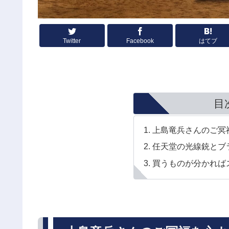
Twitter
Facebook
はてブ
目
上島竜兵さんのご冥
任天堂の光線銃とブ
買うものが分かれば