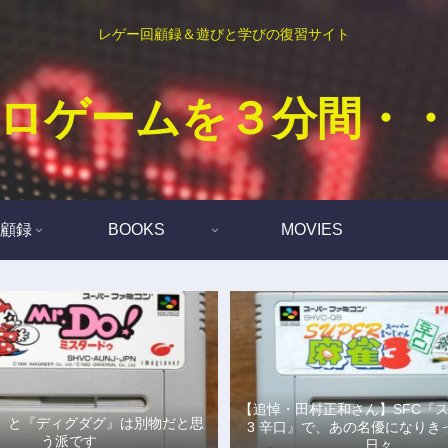
レゲー回顧録＆遊びと学びの復習サイト
ロゲームを３分間・
顧録
BOOKS
MOVIES
【追悼・田村正和さん】SFC『
Do!』と『ディグダグ』は別物だと思
3 辛口』で、あの名優になりき
う派です
日々