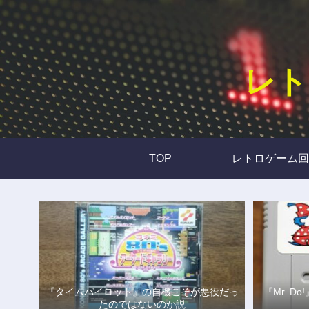
レト
TOP
レトロゲーム回
『タイムパイロット』の自機こそが悪役だっ
『Mr. 
たのではないのか説