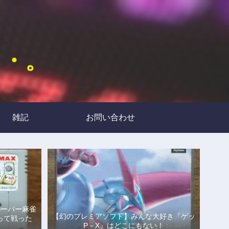
・・。
雑記
お問い合わせ
スーパー麻雀
【幻のプレミアソフト】みんな大好き『ゲッ
って戦った
P－X』はどこにもない！