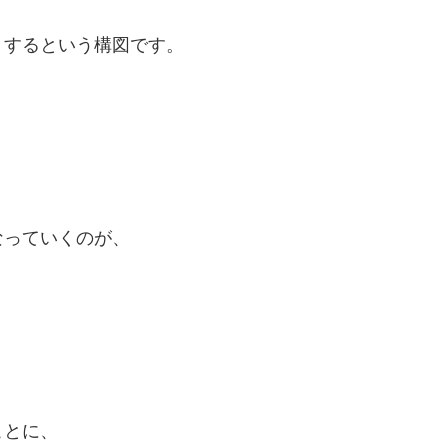
くするという構図です。
。
なっていくのが、
ことに、