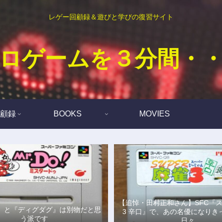
レゲー回顧録＆遊びと学びの復習サイト
ロゲームを３分間・
顧録
BOOKS
MOVIES
【追悼・田村正和さん】SFC『
Do!』と『ディグダグ』は別物だと思
3 辛口』で、あの名優になりき
う派です
日々