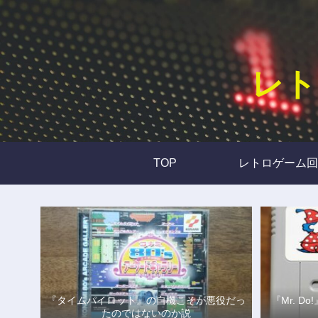
レト
TOP
レトロゲーム回
『タイムパイロット』の自機こそが悪役だっ
『Mr. 
たのではないのか説