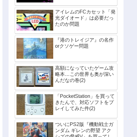
アイレムのFCカセット「発
光ダイオード」は必要だっ
たのか問題
『港のトレイジア』の名作
orクソゲー問題
高額になっていたゲーム攻
略本…この世界も奥が深い
んだなの巻(2)
「PocketStation」を買って
きたんで、対応ソフトをプ
レイしてみた件(2)
ついにPS2版『機動戦士ガ
ンダム ギレンの野望 アク
シズの脅威V』を買ってし