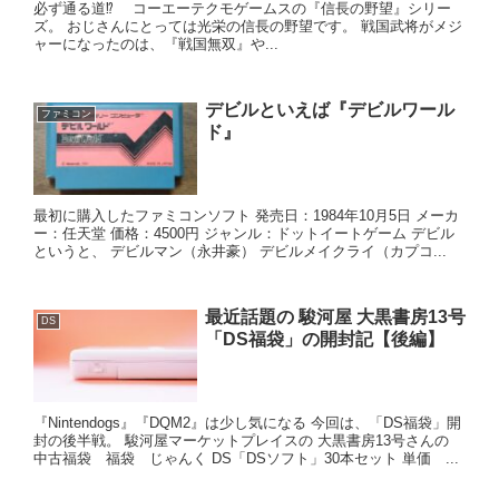
必ず通る道⁉ コーエーテクモゲームスの『信長の野望』シリー
ズ。 おじさんにとっては光栄の信長の野望です。 戦国武将がメジ
ャーになったのは、『戦国無双』や...
デビルといえば『デビルワール
ファミコン
ド』
最初に購入したファミコンソフト 発売日：1984年10月5日 メーカ
ー：任天堂 価格：4500円 ジャンル：ドットイートゲーム デビル
というと、 デビルマン（永井豪） デビルメイクライ（カプコ...
最近話題の 駿河屋 大黒書房13号
DS
「DS福袋」の開封記【後編】
『Nintendogs』『DQM2』は少し気になる 今回は、「DS福袋」開
封の後半戦。 駿河屋マーケットプレイスの 大黒書房13号さんの
中古福袋 福袋 じゃんく DS「DSソフト」30本セット 単価 ...