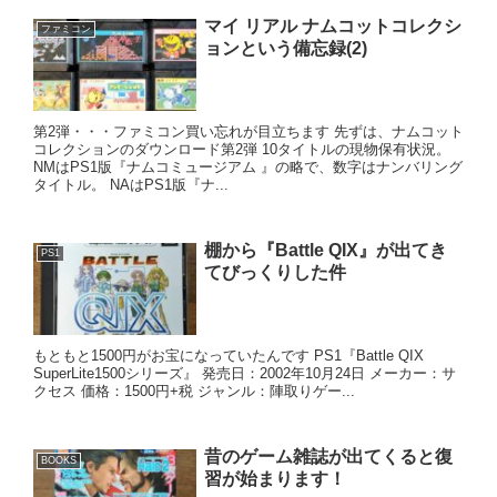
マイ リアル ナムコットコレクシ
ファミコン
ョンという備忘録(2)
第2弾・・・ファミコン買い忘れが目立ちます 先ずは、ナムコット
コレクションのダウンロード第2弾 10タイトルの現物保有状況。
NMはPS1版『ナムコミュージアム 』の略で、数字はナンバリング
タイトル。 NAはPS1版『ナ...
棚から『Battle QIX』が出てき
PS1
てびっくりした件
もともと1500円がお宝になっていたんです PS1『Battle QIX
SuperLite1500シリーズ』 発売日：2002年10月24日 メーカー：サ
クセス 価格：1500円+税 ジャンル：陣取りゲー...
昔のゲーム雑誌が出てくると復
BOOKS
習が始まります！