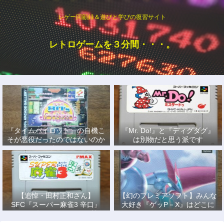
レゲー回顧録＆遊びと学びの復習サイト
レトロゲームを３分間・・・。
『タイムパイロット』の自機こ
『Mr. Do!』と『ディグダグ』
そが悪役だったのではないのか
は別物だと思う派です
説
【追悼・田村正和さん】
【幻のプレミアソフト】みんな
SFC『スーパー麻雀3 辛口』
大好き『ゲッP－X』はどこに
で、あの名優になりきって戦っ
もない！
た日々