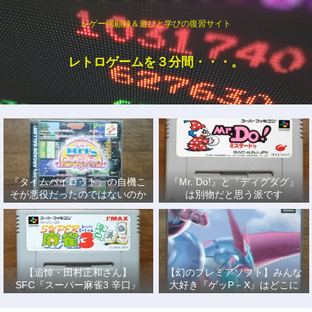
レゲー回顧録＆遊びと学びの復習サイト
レトロゲームを３分間・・・。
『タイムパイロット』の自機こ
『Mr. Do!』と『ディグダグ』
そが悪役だったのではないのか
は別物だと思う派です
説
【追悼・田村正和さん】
【幻のプレミアソフト】みんな
SFC『スーパー麻雀3 辛口』
大好き『ゲッP－X』はどこに
で、あの名優になりきって戦っ
もない！
た日々