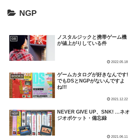
NGP
ノスタルジックと携帯ゲーム機
GB
が値上がりしている件
2022.05.18
ゲームカタログが好きなんです!
BOOKS
でもDSとNGPがないんですよ
ね!!!
2021.12.22
NEVER GIVE UP、SNK! …ネオ
NGP
ジオポケット・備忘録
2021.06.11