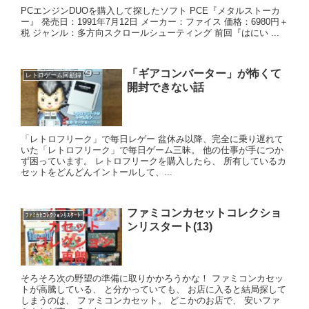
PCエンジンDUOを購入して探したソフト PCE『メタルストーカ
ー』 発売日：1991年7月12日 メーカー：ファイス 価格：6980円＋
税 ジャンル：多方向スクロールシューティング 前回『はにい ...
「ギアコンバーター」が怖くて
レトロゲーム回顧録
開封できない話
「レトロフリーク」で毎日レゲー 盆休み以降、完全に乗り遅れて
いた「レトロフリーク」で毎日ゲーム三昧。 他の仕事が手につか
ず困っています。 レトロフリークを購入したら、 所有しているカ
セットをどんどんイントールして、...
ファミコンカセットコレクショ
ﾌｧﾐｶｾｺﾚｸｼｮﾝﾘｽﾀｰﾄ
ンリスタート(13)
そろそろ次の野望の準備に取りかかろうかな！ ファミコンカセッ
トが高騰している、 と分かっていても、 お店に入ると結局探して
しまうのは、 ファミコンカセット。 どこかのお店で、 安いファ