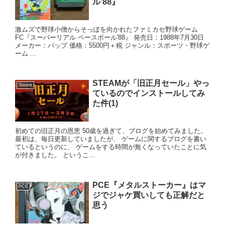
ル’88』
激ムズで野球小僧からそっぽを向かれたファミカセ野球ゲーム
FC『スーパーリアル ベースボール'88』 発売日：1988年7月30日
メーカー：バップ 価格：5500円＋税 ジャンル：スポーツ・野球ゲ
ーム ...
STEAMが「旧正月セール」やっ
Steam
ているのでインストールしてみ
た件(1)
初めての旧正月の恩恵 50歳を過ぎて、ブログを始めてみました。
最初は、毎日更新していましたが、 ゲームに関するブログを書い
ているというのに、 ゲームをする時間が無くなっていたことに気
が付きました。 というこ...
PCE『メタルストーカー』はマ
PCE
ジでジャケ買いしても正解だと
思う