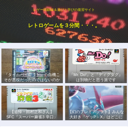
レゲー回顧録＆遊びと学びの復習サイト
レトロゲームを３分間・・・。
『タイムパイロット』の自機こ
『Mr. Do!』と『ディグダグ』
そが悪役だったのではないのか
は別物だと思う派です
説
【追悼・田村正和さん】
【幻のプレミアソフト】みんな
SFC『スーパー麻雀3 辛口』
大好き『ゲッP－X』はどこに
で、あの名優になりきって戦っ
もない！
た日々