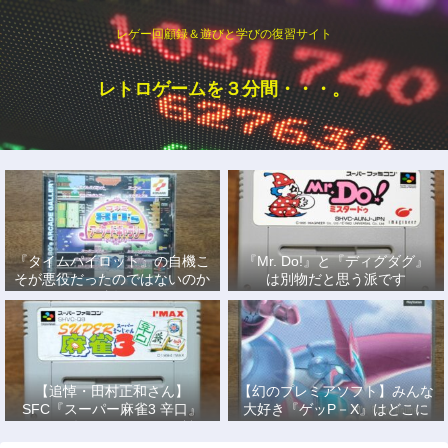
レゲー回顧録＆遊びと学びの復習サイト
レトロゲームを３分間・・・。
『タイムパイロット』の自機こ
『Mr. Do!』と『ディグダグ』
そが悪役だったのではないのか
は別物だと思う派です
説
【追悼・田村正和さん】
【幻のプレミアソフト】みんな
SFC『スーパー麻雀3 辛口』
大好き『ゲッP－X』はどこに
で、あの名優になりきって戦っ
もない！
た日々