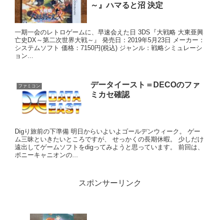
～』ハマると沼 決定
一期一会のレトロゲームに、早速会えた日 3DS『大戦略 大東亜興
亡史DX～第二次世界大戦～』 発売日：2019年5月23日 メーカー：
システムソフト 価格：7150円(税込) ジャンル：戦略シミュレーシ
ョン...
データイースト＝DECOのファ
ファミコン
ミカセ確認
Digり旅前の下準備 明日からいよいよゴールデンウィーク。 ゲー
ム三昧といきたいところですが、 せっかくの長期休暇。 少しだけ
遠出してゲームソフトをdigってみようと思っています。 前回は、
ポニーキャニオンの...
スポンサーリンク