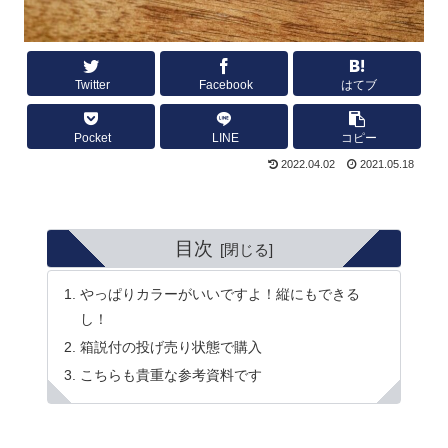
Twitter
Facebook
はてブ
Pocket
LINE
コピー
2022.04.02
2021.05.18
目次
やっぱりカラーがいいですよ！縦にもできる
し！
箱説付の投げ売り状態で購入
こちらも貴重な参考資料です