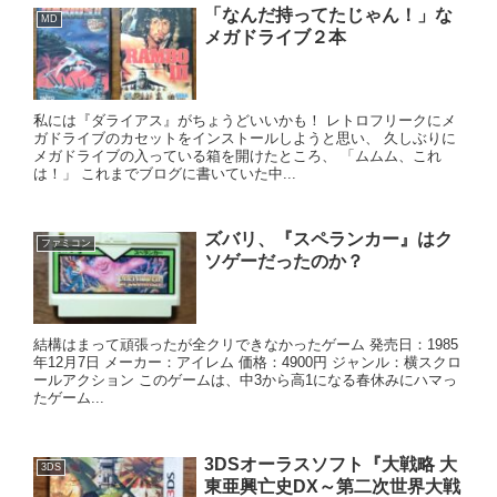
「なんだ持ってたじゃん！」な
MD
メガドライブ２本
私には『ダライアス』がちょうどいいかも！ レトロフリークにメ
ガドライブのカセットをインストールしようと思い、 久しぶりに
メガドライブの入っている箱を開けたところ、 「ムムム、これ
は！」 これまでブログに書いていた中...
ズバリ、『スペランカー』はク
ファミコン
ソゲーだったのか？
結構はまって頑張ったが全クリできなかったゲーム 発売日：1985
年12月7日 メーカー：アイレム 価格：4900円 ジャンル：横スクロ
ールアクション このゲームは、中3から高1になる春休みにハマっ
たゲーム...
3DSオーラスソフト『大戦略 大
3DS
東亜興亡史DX～第二次世界大戦