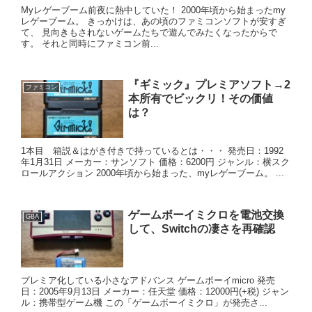
Myレゲーブーム前夜に熱中していた！ 2000年頃から始まったmy
レゲーブーム。 きっかけは、あの頃のファミコンソフトが安すぎ
て、 見向きもされないゲームたちで遊んでみたくなったからで
す。 それと同時にファミコン前...
『ギミック』プレミアソフト→2
ファミコン
本所有でビックリ！その価値
は？
1本目 箱説＆はがき付きで持っているとは・・・ 発売日：1992
年1月31日 メーカー：サンソフト 価格：6200円 ジャンル：横スク
ロールアクション 2000年頃から始まった、myレゲーブーム。 ...
ゲームボーイミクロを電池交換
GBA
して、Switchの凄さを再確認
プレミア化している小さなアドバンス ゲームボーイmicro 発売
日：2005年9月13日 メーカー：任天堂 価格：12000円(+税) ジャン
ル：携帯型ゲーム機 この「ゲームボーイミクロ」が発売さ...