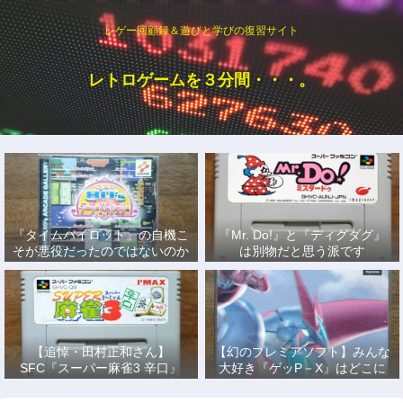
レゲー回顧録＆遊びと学びの復習サイト
レトロゲームを３分間・・・。
『タイムパイロット』の自機こ
『Mr. Do!』と『ディグダグ』
そが悪役だったのではないのか
は別物だと思う派です
説
【追悼・田村正和さん】
【幻のプレミアソフト】みんな
SFC『スーパー麻雀3 辛口』
大好き『ゲッP－X』はどこに
で、あの名優になりきって戦っ
もない！
た日々