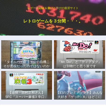
レゲー回顧録＆遊びと学びの復習サイト
レトロゲームを３分間・・・。
『タイムパイロット』の自機こ
『Mr. Do!』と『ディグダグ』
そが悪役だったのではないのか
は別物だと思う派です
説
【追悼・田村正和さん】
【幻のプレミアソフト】みんな
SFC『スーパー麻雀3 辛口』
大好き『ゲッP－X』はどこに
で、あの名優になりきって戦っ
もない！
た日々