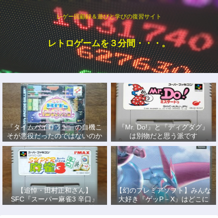
レゲー回顧録＆遊びと学びの復習サイト
レトロゲームを３分間・・・。
『タイムパイロット』の自機こ
『Mr. Do!』と『ディグダグ』
そが悪役だったのではないのか
は別物だと思う派です
説
【追悼・田村正和さん】
【幻のプレミアソフト】みんな
SFC『スーパー麻雀3 辛口』
大好き『ゲッP－X』はどこに
で、あの名優になりきって戦っ
もない！
た日々